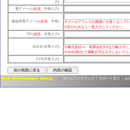
力)：
電子メール(
必須
、半角入力)：
確認用電子メール(
必須
、半角)：
※メールアドレスの間違いが多くなって
※念のためもう一度入力してください。
TEL(
必須
、半角入力)：
会社名(全角入力)：
※株式会社○○、有限会社XXなど略さず
※㈱や(有)など省略文字は入力しないでく
FAX(半角入力)；
ホームワイヤリング
サポート窓口
会