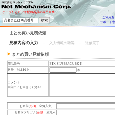
ケーブルとビデオ配線器具の専門企業
ご利用案
サポート
まとめ買い見積依頼
見積内容の入力
－ 入力情報の確認 － 送信完了
まとめ買い見積依頼
商品番号
BTK-SIUSB3ACR-BK-K
数量（50本以上）
本
コメント
※自由にお書きください
お名前(
必須
、全角入力)：
お名前フリガナ(
必須
、全角入