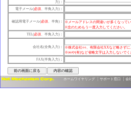
力)：
電子メール(
必須
、半角入力)：
確認用電子メール(
必須
、半角)：
※メールアドレスの間違いが多くなって
※念のためもう一度入力してください。
TEL(
必須
、半角入力)：
会社名(全角入力)：
※株式会社○○、有限会社XXなど略さず
※㈱や(有)など省略文字は入力しないでく
FAX(半角入力)；
ホームワイヤリング
サポート窓口
会