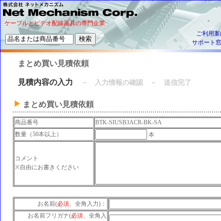
ケーブルとビデオ配線器具の専門企業
ご利用案
サポート
まとめ買い見積依頼
見積内容の入力
－ 入力情報の確認 － 送信完了
まとめ買い見積依頼
商品番号
BTK-SIUSB3ACR-BK-SA
数量（50本以上）
本
コメント
※自由にお書きください
お名前(
必須
、全角入力)：
お名前フリガナ(
必須
、全角入