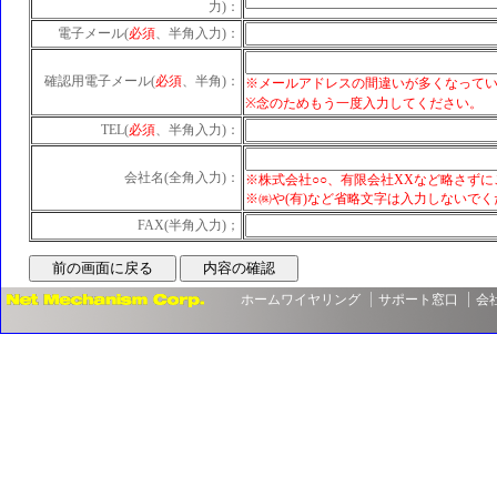
力)：
電子メール(
必須
、半角入力)：
確認用電子メール(
必須
、半角)：
※メールアドレスの間違いが多くなって
※念のためもう一度入力してください。
TEL(
必須
、半角入力)：
会社名(全角入力)：
※株式会社○○、有限会社XXなど略さず
※㈱や(有)など省略文字は入力しないでく
FAX(半角入力)；
ホームワイヤリング
サポート窓口
会