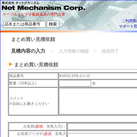
ケーブルとビデオ配線器具の専門企業
ご利用案
サポート
まとめ買い見積依頼
見積内容の入力
－ 入力情報の確認 － 送信完了
まとめ買い見積依頼
商品番号
RJ45SCAPK-G1-10
数量（50本以上）
本
コメント
※自由にお書きください
お名前(
必須
、全角入力)：
お名前フリガナ(
必須
、全角入