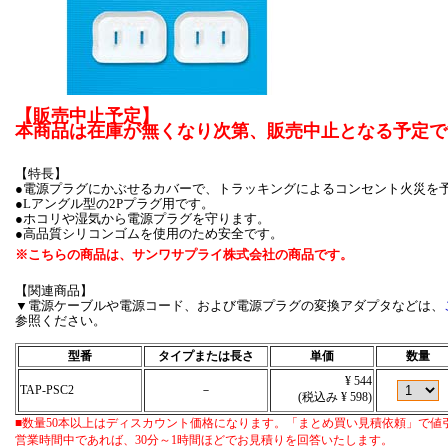
【販売中止予定】
本商品は在庫が無くなり次第、販売中止となる予定で
【特長】
●電源プラグにかぶせるカバーで、トラッキングによるコンセント火災を
●Lアングル型の2Pプラグ用です。
●ホコリや湿気から電源プラグを守ります。
●高品質シリコンゴムを使用のため安全です。
※こちらの商品は、サンワサプライ株式会社の商品です。
【関連商品】
▼電源ケーブルや電源コード、および電源プラグの変換アダプタなどは、
参照ください。
型番
タイプまたは長さ
単価
数量
¥ 544
TAP-PSC2
－
(税込み ¥ 598)
■数量50本以上はディスカウント価格になります。「まとめ買い見積依頼」で値
営業時間中であれば、30分～1時間ほどでお見積りを回答いたします。