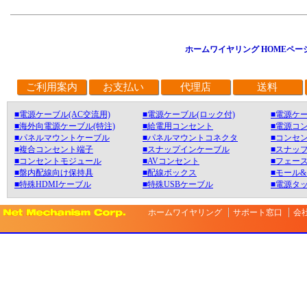
ホームワイヤリング HOMEペー
ご利用案内
お支払い
代理店
送料
■電源ケーブル(AC交流用)
■電源ケーブル(ロック付)
■電源ケー
■海外向電源ケーブル(特注)
■給電用コンセント
■電源コ
■パネルマウントケーブル
■パネルマウントコネクタ
■コンセン
■複合コンセント端子
■スナップインケーブル
■スナッ
■コンセントモジュール
■AVコンセント
■フェース
■盤内配線向け保持具
■配線ボックス
■モール
■特殊HDMIケーブル
■特殊USBケーブル
■電源タ
ホームワイヤリング
サポート窓口
会