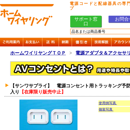
電源コードと配線器具の専
プ
サポート窓
お問合
口
ホームワイリヤングＴＯＰ
>
電源アダプタ＆アクセサ
【サンワサプライ】 電源コンセント用トラッキング予防
入り
【在庫限り販売中止】
使用例写真
個装写真