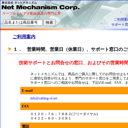
ケーブルとビデオ配線器具の専門企業
ご利用案
サポート
ご利用案内
１． 営業時間、営業日（休業日）、サポート窓口のご
技術サポートとお問合せの窓口、およびその営業時
ネットメカニズムでは、商品のご購入に際してのお問合せはも
に適切な回答が行えるよう、専門のサポート窓口をご用意して
サポート窓口へのご相談やお問合せは、下記のE-mail、FAX
E-mail
info@cabling-ol.net
FAX
０１２０－７６－７８８２(フリーダイヤル)
０４２２－６０－３０８１
電話