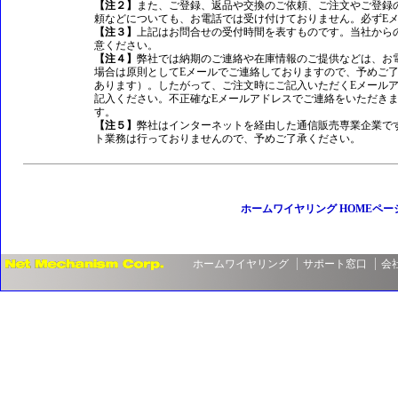
【注２】
また、ご登録、返品や交換のご依頼、ご注文やご登録
頼などについても、お電話では受け付けておりません。必ずEメ
【注３】
上記はお問合せの受付時間を表すものです。当社から
意ください。
【注４】
弊社では納期のご連絡や在庫情報のご提供などは、お
場合は原則としてEメールでご連絡しておりますので、予めご了
あります）。したがって、ご注文時にご記入いただくEメール
記入ください。不正確なEメールアドレスでご連絡をいただき
す。
【注５】
弊社はインターネットを経由した通信販売専業企業で
ト業務は行っておりませんので、予めご了承ください。
ホームワイヤリング HOMEペー
ホームワイヤリング
サポート窓口
会