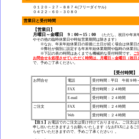
０１２０－２７－８８７４(フリーダイヤル)
０４２２－６０－３０８０
営業日と受付時間
【営業日】
月曜日～金曜日 9：00～15：00
（ただし、祝日や年末年
やその他の臨時休業日や時短営業期間は除きます）
※なお、年末年始休業日の前後に土日が続く場合は休業日が
※弊社が個別に設定する年末年始休業期間や臨時の休業日は
※下記の表の時間はあくまでも機械的な受付時間です。
ご
お問合せを処理させていただく時間は、月曜日～金曜日（祝日と年
で、予めご了承ください。
【受付時間】
お問合せ
電話
受付時間：平日 午前９時
FAX
受付時間：２４時間
E-mail
受付時間：２４時間
ご注文
FAX
受付時間：２４時間
Web
受付時間：２４時間
【注１】
お電話でのご注文は受け付けておりません。ご注文は当
申し出いただきますようお願いいたします（なおFAXによるご
らせていただきますので、予めご了承ください）。