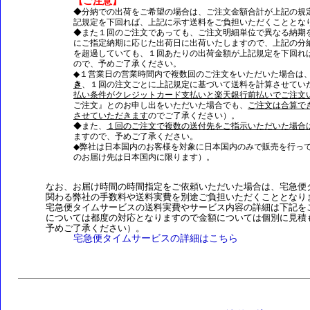
【ご注意】
◆分納での出荷をご希望の場合は、ご注文金額合計が上記の規
記規定を下回れば、上記に示す送料をご負担いただくこととな
◆また１回のご注文であっても、ご注文明細単位で異なる納期
にご指定納期に応じた出荷日に出荷いたしますので、上記の分
を超過していても、１回あたりの出荷金額が上記規定を下回れ
ので、予めご了承ください。
◆１営業日の営業時間内で複数回のご注文をいただいた場合は
き
、１回の注文ごとに上記規定に基づいて送料を計算させてい
払い条件がクレジットカード支払いと楽天銀行前払いでご注文
ご注文』とのお申し出をいただいた場合でも、
ご注文は合算で
させていただきます
のでご了承ください）。
◆また、
１回のご注文で複数の送付先をご指示いただいた場合
ますので、予めご了承ください。
◆弊社は日本国内のお客様を対象に日本国内のみで販売を行っ
のお届け先は日本国内に限ります）。
なお、お届け時間の時間指定をご依頼いただいた場合は、宅急便
関わる弊社の手数料や送料実費を別途ご負担いただくこととなり
宅急便タイムサービスの送料実費やサービス内容の詳細は下記を
については都度の対応となりますので金額については個別に見積
予めご了承ください）。
宅急便タイムサービスの詳細はこちら