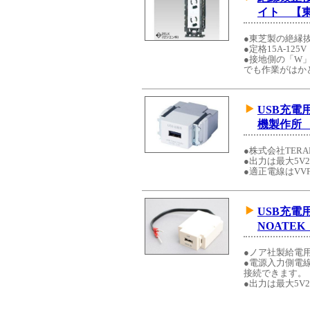
イト 【
●東芝製の絶縁
●定格15A-125V
●接地側の「W
でも作業がはか
USB充電
機製作所 
●株式会社TER
●出力は最大5V
●適正電線はVVFφ
USB充
NOATEK
●ノア社製給電
●電源入力側電
接続できます。
●出力は最大5V