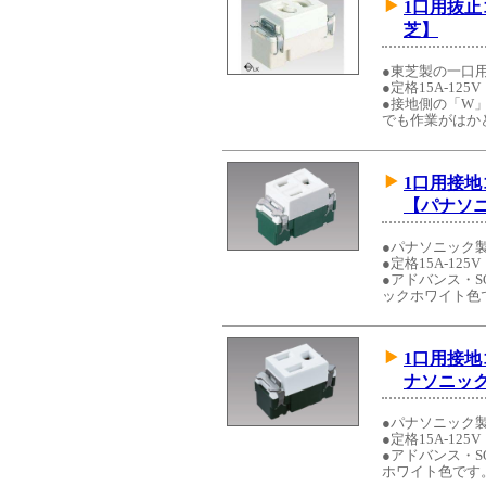
1口用抜
芝】
●東芝製の一口
●定格15A-125V
●接地側の「W
でも作業がはか
1口用接
【パナソ
●パナソニック
●定格15A-125V
●アドバンス・S
ックホワイト色
1口用接
ナソニッ
●パナソニック
●定格15A-125V
●アドバンス・S
ホワイト色です