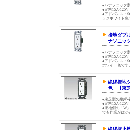
●パナソニック
●定格15A-125V
●アドバンス・S
ックホワイト色
接地ダブ
ナソニッ
●パナソニック
●定格15A-125V
●アドバンス・S
ホワイト色です
絶縁接地
色 【東
●東芝製の絶縁
●定格15A-125V
●接地側の「W
でも作業がはか
絶縁抜止