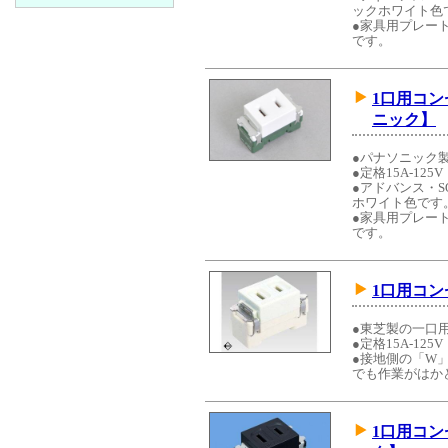
ックホワイト色
●家具用プレー
です。
1口用コ
ニック】
●パナソニック
●定格15A-125V
●アドバンス・S
ホワイト色です
●家具用プレー
です。
1口用コ
●東芝製の一口
●定格15A-125V
●接地側の「W
でも作業がはか
1口用コ