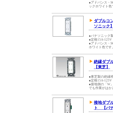
●アドバンス・S
ックホワイト色
ダブルコ
ソニック
●パナソニック
●定格15A-125V
●アドバンス・S
ホワイト色です
絶縁ダブ
【東芝】
●東芝製の絶縁
●定格15A-125V
●接地側の「W
でも作業がはか
接地ダブ
ト 【パ