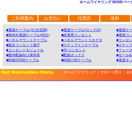
ホームワイヤリング HOMEペー
ご利用案内
お支払い
代理店
送料
■電源ケーブル(AC交流用)
■電源ケーブル(ロック付)
■電源ケー
■海外向電源ケーブル(特注)
■給電用コンセント
■電源コ
■パネルマウントケーブル
■パネルマウントコネクタ
■コンセン
■複合コンセント端子
■スナップインケーブル
■スナッ
■コンセントモジュール
■AVコンセント
■フェース
■盤内配線向け保持具
■配線ボックス
■モール
■特殊HDMIケーブル
■特殊USBケーブル
■電源タ
ホームワイヤリング
サポート窓口
会