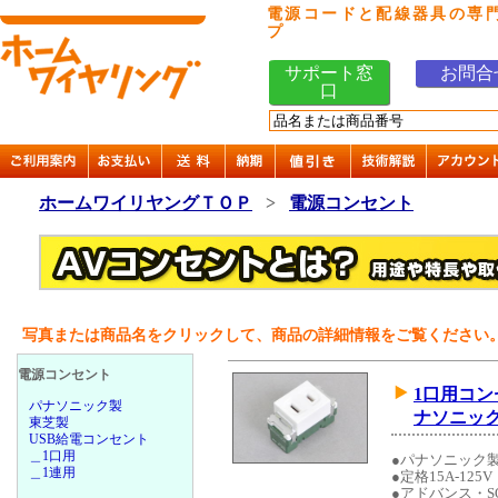
電源コードと配線器具の専
プ
サポート窓
お問合
口
ホームワイリヤングＴＯＰ
>
電源コンセント
写真または商品名をクリックして、商品の詳細情報をご覧ください
電源コンセント
1口用コ
パナソニック製
ナソニッ
東芝製
USB給電コンセント
＿1口用
●パナソニック
＿1連用
●定格15A-125V
●アドバンス・S