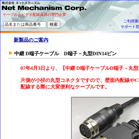
ケーブルとビデオ配線器具の専門企業
ご利用案
サポート
新製品のご案内
中継 D端子ケーブル D端子－丸型DIN14ピン
07年4月3日より、【中継 D端子ケーブルD端子－丸型
片側が小径の丸型コネクタですので、壁面内配線やC
配線する際に大変便利なケーブルです。