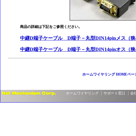
商品の詳細は下記をご参照ください。
中継D端子ケーブル D端子－丸型DIN14pinメス（
中継D端子ケーブル D端子－丸型DIN14pinオス（
ホームワイヤリング HOMEペー
ホームワイヤリング
サポート窓口
会