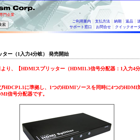
専門企業
ご利用案内
支払方法
納期
返品
サポート窓口
お問合せ
クイックオー
リッター（1入力4分岐） 発売開始
28日より、【HDMIスプリッター（HDMI1.3信号分配器：1入力
およびHDCP1.1に準拠し、1つのHDMIソースを同時に4つのHD
DMI信号分配器です。