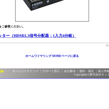
をご参照ください。
ッター（HDMI1.3信号分配器：1入力4分岐）
更
ホームワイヤリング HOMEページに戻る
ホームワイヤリング
サポート窓口
会社案内
規約・規定
個人情
Copyright(c) 株式会社ネットメ