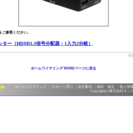
をご参照ください。
ッター（HDMI1.3信号分配器：1入力2分岐）
更新
ホームワイヤリング HOMEページに戻る
ホームワイヤリング
サポート窓口
会社案内
規約・規定
個人情
Copyright(c) 株式会社ネットメ