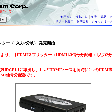
専門企業
ご利用案内
支払方法
納期
返品
サポート窓口
お問合せ
クイックオー
リッター（1入力2分岐） 発売開始
月6日より、【HDMIスプリッター（HDMI1.3信号分配器：1入力
およびHDCP1.1に準拠し、1つのHDMIソースを同時に2つのHD
DMI信号分配器です。