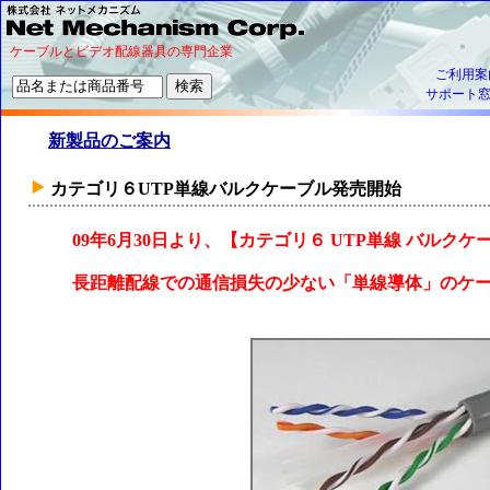
ケーブルとビデオ配線器具の専門企業
ご利用案
サポート
新製品のご案内
カテゴリ６UTP単線バルクケーブル発売開始
09年6月30日より、【カテゴリ６ UTP単線 バル
長距離配線での通信損失の少ない
「単線導体」
のケ