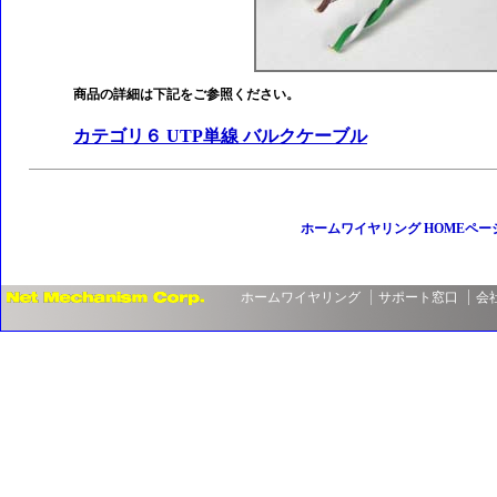
商品の詳細は下記をご参照ください。
カテゴリ６ UTP単線 バルクケーブル
ホームワイヤリング HOMEペー
ホームワイヤリング
サポート窓口
会