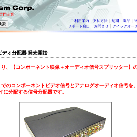
専門企業
ご利用案内
支払方法
納期
返品
サポート窓口
お問合せ
クイックオー
ビデオ分配器 発売開始
3日より、【コンポーネント映像＋オーディオ信号スプリッター】
0pまでのコンポーネントビデオ信号とアナログオーディオ信号を
イに分配する信号分配器です。