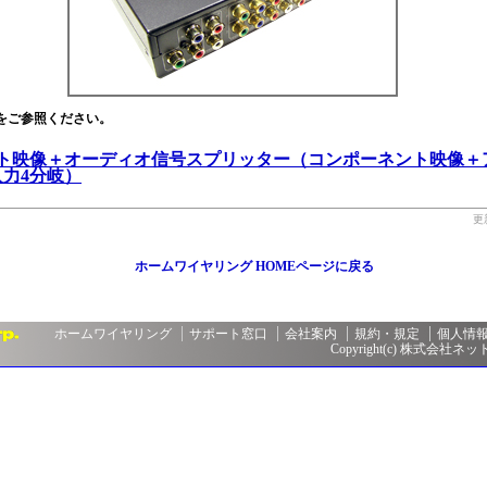
をご参照ください。
ト映像＋オーディオ信号スプリッター（コンポーネント映像＋
入力4分岐）
更
ホームワイヤリング HOMEページに戻る
ホームワイヤリング
サポート窓口
会社案内
規約・規定
個人情
Copyright(c) 株式会社ネットメ