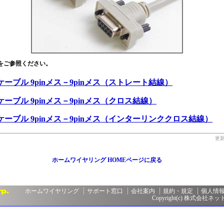
をご参照ください。
Cケーブル 9pinメス－9pinメス（ストレート結線）
Cケーブル 9pinメス－9pinメス（クロス結線）
2Cケーブル 9pinメス－9pinメス（インターリンククロス結線）
更新
ホームワイヤリング HOMEページに戻る
ホームワイヤリング
サポート窓口
会社案内
規約・規定
個人情
Copyright(c) 株式会社ネットメ