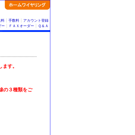
送料
手数料
アカウント登録
ダー
ＦＡＸオーダー
Ｑ＆Ａ
たします。
。
線の３種類をご