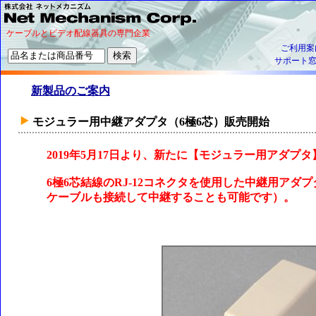
ケーブルとビデオ配線器具の専門企業
ご利用案
サポート
新製品のご案内
モジュラー用中継アダプタ（6極6芯）販売開始
2019年5月17日より、新たに【モジュラー用アダプ
6極6芯結線のRJ-12コネクタを使用した中継用アダプ
ケーブルも接続して中継することも可能です）。