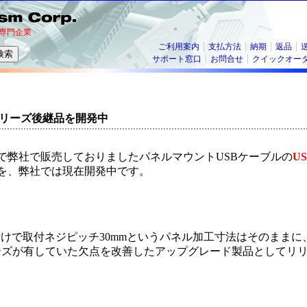
専門企業
ご利用案内
支払方法
納期
返品
サポート窓口
お問合せ
クイックオー
Fシリーズ後継品を開発中
で弊社で販売しておりましたパネルマウントUSBケーブルの
U
を、弊社では現在開発中です。
付けで取付ネジピッチ30mmというパネル加工寸法はそのままに、
リーズが有していた欠点を改善したアップグレード製品としてリ