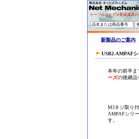
ケーブルとビデオ配線器具の
新製品のご案内
USB2-AMPA
本年の前半ま
ーズ
の後継品
M3ネジ取り
AMPAFシ
す。