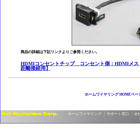
商品の詳細は下記リンクよりご参照ください。
HDMIコンセントチップ＿コンセント側：HDMIメ
距離接続用】
ホームワイヤリング HOMEペー
ホームワイヤリング
サポート窓口
会