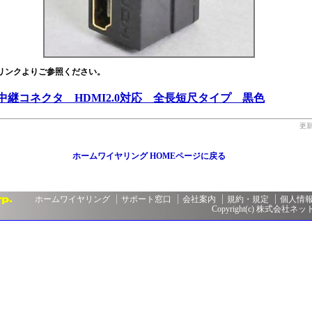
リンクよりご参照ください。
中継コネクタ HDMI2.0対応 全長短尺タイプ 黒色
更新
ホームワイヤリング HOMEページに戻る
ホームワイヤリング
サポート窓口
会社案内
規約・規定
個人情
Copyright(c) 株式会社ネットメ