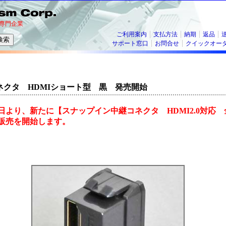
専門企業
ご利用案内
支払方法
納期
返品
サポート窓口
お問合せ
クイックオー
ネクタ HDMIショート型 黒 発売開始
月16日より、新たに【スナップイン中継コネクタ HDMI2.0対応
販売を開始します。