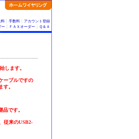
送料
手数料
アカウント登録
ダー
ＦＡＸオーダー
Ｑ＆Ａ
開始します。
Bケーブルですの
ます。
後継品です。
従来のUSB2-