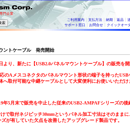
専門企業
ご利用案内
支払方法
納期
返品
サポート窓口
お問合せ
クイックオー
ルマウントケーブル 発売開始
月19日より、新たに【USB2.0パネルマウントケーブル】の販売を
規格対応のAメスコネクタのパネルマウント形状の端子を持ったUS
体へ取付可能な中継ケーブルとして大変便利にお使いいただけ
19年5月末で販売を中止した従来のUSB2-AMPAFシリーズの
付けで取付ネジピッチ30mmというパネル加工寸法はそのままに、
リーズが有していた欠点を改善したアップグレード製品です。