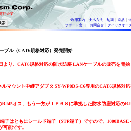
専門企業
ご利用案内
支払方法
納期
返品
サポート窓口
お問合せ
クイックオー
ケーブル（CAT6規格対応）発売開始
月12日より、CAT6規格対応の防水防塵 LANケーブルの販売を開
ルマウント中継アダプタ SY-WP8DS-C6専用のCAT6規格対応
。
RJ45オス、もう一方がＩＰ６８に準拠した防水防塵対応のRJ4
45端子はともにシールド端子（STP端子）ですので、1000BAS
が可能です。