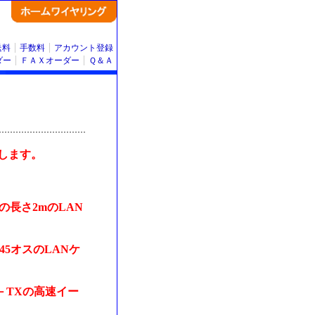
送料
手数料
アカウント登録
ダー
ＦＡＸオーダー
Ｑ＆Ａ
始します。
の長さ2mのLAN
5オスのLANケ
E－TXの高速イー