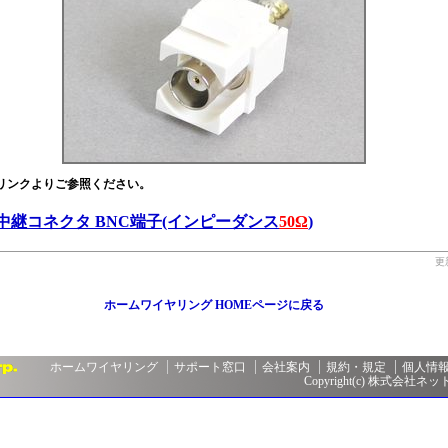
リンクよりご参照ください。
中継コネクタ BNC端子(インピーダンス
50Ω
)
更
ホームワイヤリング HOMEページに戻る
ホームワイヤリング
サポート窓口
会社案内
規約・規定
個人情
Copyright(c) 株式会社ネットメ