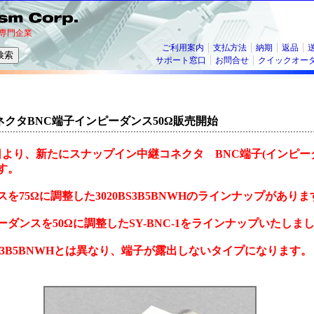
専門企業
ご利用案内
支払方法
納期
返品
サポート窓口
お問合せ
クイックオー
クタBNC端子インピーダンス50Ω販売開始
27日より、新たにスナップイン中継コネクタ BNC端子(インピーダ
す。
を75Ωに調整した3020BS3B5BNWHのラインナップがあり
ダンスを50Ωに調整したSY-BNC-1をラインナップいたしま
BS3B5BNWHとは異なり、端子が露出しないタイプになります。