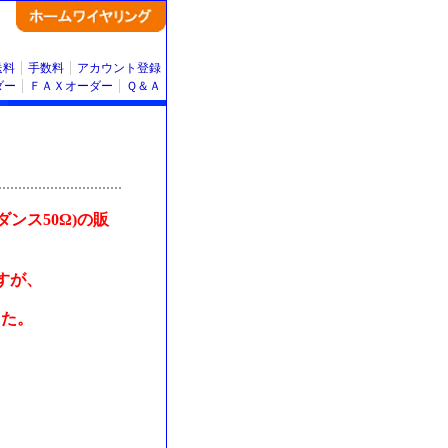
送料
手数料
アカウント登録
ダー
ＦＡＸオーダー
Ｑ＆Ａ
ンス50Ω)の販
ますが、
した。