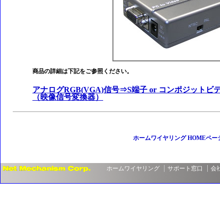
商品の詳細は下記をご参照ください。
アナログRGB(VGA)信号⇒S端子 or コンポジッ
（映像信号変換器）
ホームワイヤリング HOMEペー
ホームワイヤリング
サポート窓口
会