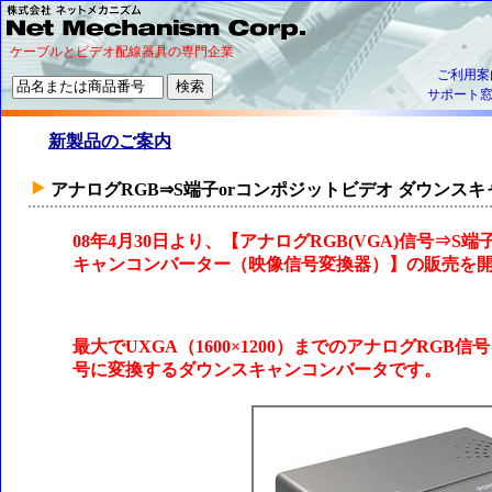
ケーブルとビデオ配線器具の専門企業
ご利用案
サポート
新製品のご案内
アナログRGB⇒S端子orコンポジットビデオ ダウンス
08年4月30日より、【アナログRGB(VGA)信号⇒S端
キャンコンバーター（映像信号変換器）】の販売を
最大でUXGA（1600×1200）までのアナログRG
号に変換するダウンスキャンコンバータです。