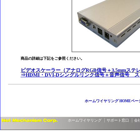
商品の詳細は下記をご参照ください。
ビデオスケーラー（アナログRGB信号＋3.5mmス
⇒HDMI・DVI-Dシングルリンク信号＋音声信号
ホームワイヤリング HOMEペー
ホームワイヤリング
サポート窓口
会