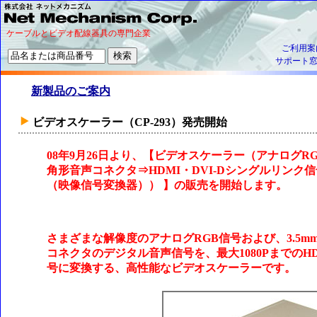
ケーブルとビデオ配線器具の専門企業
ご利用案
サポート
新製品のご案内
ビデオスケーラー（CP-293）発売開始
08年9月26日より、【ビデオスケーラー（アナログR
角形音声コネクタ⇒HDMI・DVI-Dシングルリン
（映像信号変換器）） 】の販売を開始します。
さまざまな解像度のアナログRGB信号および、3.5
コネクタのデジタル音声信号を、最大1080PまでのHD
号に変換する、高性能なビデオスケーラーです。