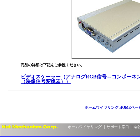
商品の詳細は下記をご参照ください。
ビデオスケーラー（アナログRGB信号⇔コンポーネ
（映像信号変換器））
ホームワイヤリング HOMEペー
ホームワイヤリング
サポート窓口
会