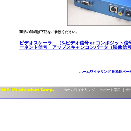
商品の詳細は下記をご参照ください。
ビデオスケーラ （S-ビデオ信号 or コンポジット信号 ⇒
ーネント信号 アップスキャンコンバータ（映像信
ホームワイヤリング HOMEペー
ホームワイヤリング
サポート窓口
会