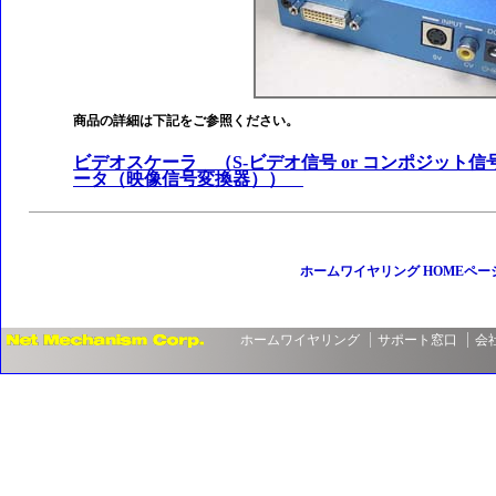
商品の詳細は下記をご参照ください。
ビデオスケーラ （S-ビデオ信号 or コンポジット信号
ータ（映像信号変換器））
ホームワイヤリング HOMEペー
ホームワイヤリング
サポート窓口
会