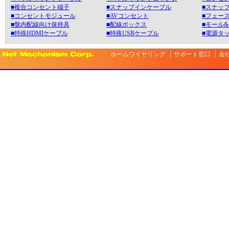
■複合コンセント端子
■スナップインケーブル
■スナッ
■コンセントモジュール
■AVコンセント
■フェース
■盤内配線向け保持具
■配線ボックス
■モール
■特殊HDMIケーブル
■特殊USBケーブル
■電源タ
ホームワイヤリング
サポート窓口
会