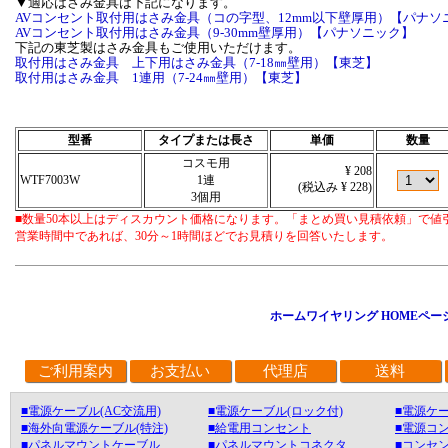
▼適応はさみ金具は下記になります。
AVコンセント取付用はさみ金具（コの字型、12mm以下壁厚用）【パナソ
AVコンセント取付用はさみ金具（9-30mm壁厚用）【パナソニック】
下記の東芝製はさみ金具もご使用いただけます。
取付用はさみ金具 上下用はさみ金具（7-18㎜壁用）【東芝】
取付用はさみ金具 1連用（7-24㎜壁用）【東芝】
型番
タイプまたは長さ
単価
数量
コスモ用
¥ 208
WTF7003W
1連
(税込み ¥ 228)
3個用
■数量50本以上はディスカウント価格になります。「まとめ買い見積依頼」で値
営業時間中であれば、30分～1時間ほどでお見積りを回答いたします。
ホームワイヤリング HOMEペー
ご利用案内
お支払い
代理店
送料
■電源ケーブル(AC交流用)
■電源ケーブル(ロック付)
■電源ケー
■海外向電源ケーブル(特注)
■給電用コンセント
■電源コ
■パネルマウントケーブル
■パネルマウントコネクタ
■コンセン