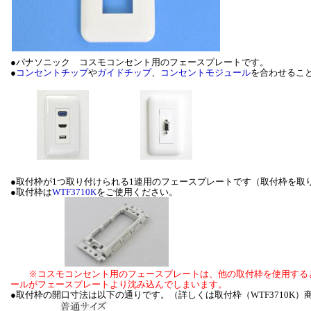
●パナソニック コスモコンセント用のフェースプレートです。
●
コンセントチップ
や
ガイドチップ
、
コンセントモジュール
を合わせるこ
●取付枠が1つ取り付けられる1連用のフェースプレートです（取付枠を取
●取付枠は
WTF3710K
をご使用ください。
※コスモコンセント用のフェースプレートは、他の取付枠を使用する
ールがフェースプレートより沈み込んでしまいます。
●取付枠の開口寸法は以下の通りです。（詳しくは取付枠（WTF3710K