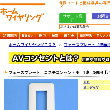
電源コードと配線器具の専
プ
サポート窓
お問合
口
ホームワイリヤングＴＯＰ
>
フェースプレート（壁面
フェースプレート コスモコンセント用 1連 3個用【
図面
施工例写真1