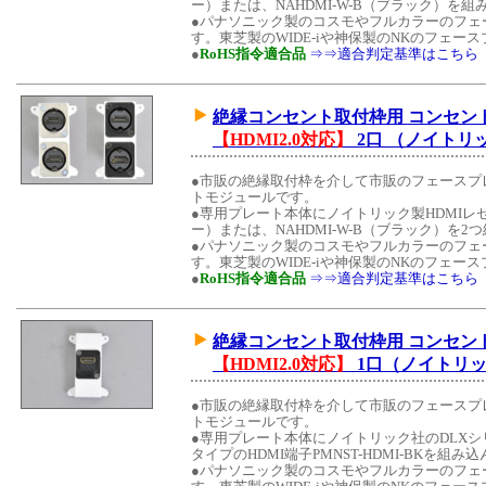
ー）または、NAHDMI-W-B（ブラック）を
●パナソニック製のコスモやフルカラーのフェ
す。東芝製のWIDE-iや神保製のNKのフェ
●
RoHS指令適合品
⇒⇒適合判定基準はこちら
絶縁コンセント取付枠用 コンセント
【HDMI2.0対応】
2口 （ノイトリ
●市販の絶縁取付枠を介して市販のフェースプ
トモジュールです。
●専用プレート本体にノイトリック製HDMIレセ
ー）または、NAHDMI-W-B（ブラック）を
●パナソニック製のコスモやフルカラーのフェ
す。東芝製のWIDE-iや神保製のNKのフェ
●
RoHS指令適合品
⇒⇒適合判定基準はこちら
絶縁コンセント取付枠用 コンセント
【HDMI2.0対応】
1口（ノイトリ
●市販の絶縁取付枠を介して市販のフェースプ
トモジュールです。
●専用プレート本体にノイトリック社のDLX
タイプのHDMI端子PMNST-HDMI-BKを組
●パナソニック製のコスモやフルカラーのフェ