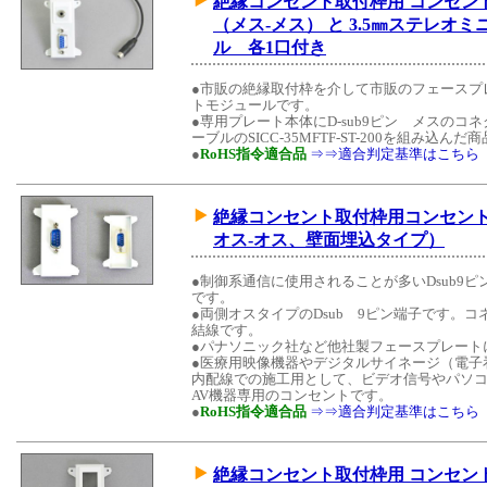
絶縁コンセント取付枠用 コンセントモ
（メス-メス） と 3.5㎜ステレ
ル 各1口付き
●市販の絶縁取付枠を介して市販のフェースプ
トモジュールです。
●専用プレート本体にD-sub9ピン メスの
ーブルのSICC-35MFTF-ST-200を組み込んだ
●
RoHS指令適合品
⇒⇒適合判定基準はこちら
絶縁コンセント取付枠用コンセントモ
オス-オス、壁面埋込タイプ）
●制御系通信に使用されることが多いDsub9
です。
●両側オスタイプのDsub 9ピン端子です。
結線です。
●パナソニック社など他社製フェースプレート
●医療用映像機器やデジタルサイネージ（電子
内配線での施工用として、ビデオ信号やパソ
AV機器専用のコンセントです。
●
RoHS指令適合品
⇒⇒適合判定基準はこちら
絶縁コンセント取付枠用 コンセントモ