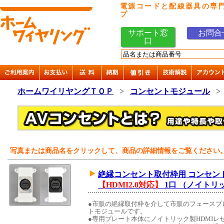
電源コードと配線器具の専
プ
サポート窓
お問合
口
ホームワイリヤングＴＯＰ
>
コンセントモジュール
写真または商品名をクリックして、商品の詳細情報をご覧ください
絶縁コンセント取付枠用 コンセント
【HDMI2.0対応】
1口 （ノイトリ
●市販の絶縁取付枠を介して市販のフェースプ
トモジュールです。
●専用プレート本体にノイトリック製HDMIレセ