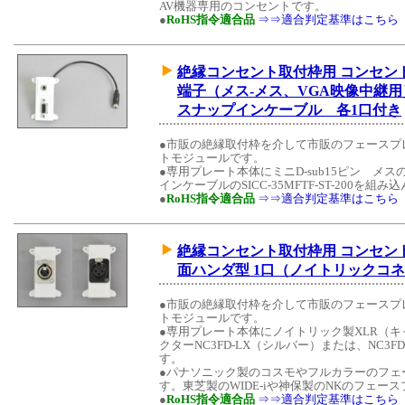
AV機器専用のコンセントです。
●
RoHS指令適合品
⇒⇒適合判定基準はこちら
絶縁コンセント取付枠用 コンセントモ
端子（メス-メス、VGA映像中継用
スナップインケーブル 各1口付き
●市販の絶縁取付枠を介して市販のフェースプ
トモジュールです。
●専用プレート本体にミニD-sub15ピン 
インケーブルのSICC-35MFTF-ST-200を組
●
RoHS指令適合品
⇒⇒適合判定基準はこちら
絶縁コンセント取付枠用 コンセント
面ハンダ型 1口（ノイトリックコ
●市販の絶縁取付枠を介して市販のフェースプ
トモジュールです。
●専用プレート本体にノイトリック製XLR（
クターNC3FD-LX（シルバー）または、NC3
す。
●パナソニック製のコスモやフルカラーのフェ
す。東芝製のWIDE-iや神保製のNKのフェ
●
RoHS指令適合品
⇒⇒適合判定基準はこちら