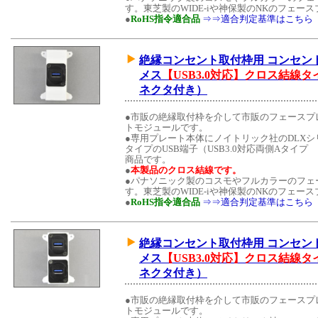
す。東芝製のWIDE-iや神保製のNKのフェ
●
RoHS指令適合品
⇒⇒適合判定基準はこちら
絶縁コンセント取付枠用 コンセントモジュ
メス
【USB3.0対応】クロス結線タ
ネクタ付き）
●市販の絶縁取付枠を介して市販のフェースプ
トモジュールです。
●専用プレート本体にノイトリック社のDLX
タイプのUSB端子（USB3.0対応両側Aタイプ メ
商品です。
●
本製品のクロス結線です。
●パナソニック製のコスモやフルカラーのフェ
す。東芝製のWIDE-iや神保製のNKのフェ
●
RoHS指令適合品
⇒⇒適合判定基準はこちら
絶縁コンセント取付枠用 コンセントモジュ
メス
【USB3.0対応】クロス結線タ
ネクタ付き）
●市販の絶縁取付枠を介して市販のフェースプ
トモジュールです。