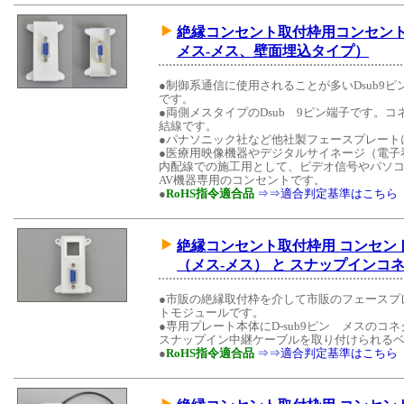
絶縁コンセント取付枠用コンセントモ
メス-メス、壁面埋込タイプ）
●制御系通信に使用されることが多いDsub9
です。
●両側メスタイプのDsub 9ピン端子です。
結線です。
●パナソニック社など他社製フェースプレート
●医療用映像機器やデジタルサイネージ（電子
内配線での施工用として、ビデオ信号やパソ
AV機器専用のコンセントです。
●
RoHS指令適合品
⇒⇒適合判定基準はこちら
絶縁コンセント取付枠用 コンセントモ
（メス-メス） と スナップインコ
●市販の絶縁取付枠を介して市販のフェースプ
トモジュールです。
●専用プレート本体にD-sub9ピン メスの
スナップイン中継ケーブルを取り付けられるベ
●
RoHS指令適合品
⇒⇒適合判定基準はこちら