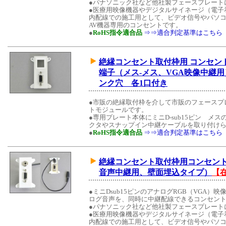
●パナソニック社など他社製フェースプレート
●医療用映像機器やデジタルサイネージ（電子
内配線での施工用として、ビデオ信号やパソ
AV機器専用のコンセントです。
●
RoHS指令適合品
⇒⇒適合判定基準はこちら
絶縁コンセント取付枠用 コンセントモ
端子（メス-メス、VGA映像中継
ンク穴 各1口付き
●市販の絶縁取付枠を介して市販のフェースプ
トモジュールです。
●専用プレート本体にミニD-sub15ピン 
クタやスナップイン中継ケーブルを取り付けら
●
RoHS指令適合品
⇒⇒適合判定基準はこちら
絶縁コンセント取付枠用コンセント
音声中継用、壁面埋込タイプ）
【
●ミニDsub15ピンのアナログRGB（VGA）
ログ音声を、同時に中継配線できるコンセン
●パナソニック社など他社製フェースプレート
●医療用映像機器やデジタルサイネージ（電子
内配線での施工用として、ビデオ信号やパソ