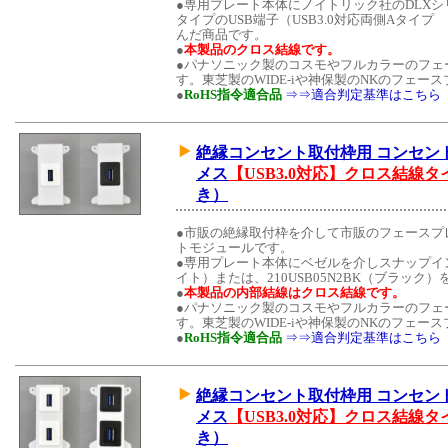
●専用プレート本体にノイトリック社のDLX
タイプのUSB端子（USB3.0対応両側Aタイプ メ
んだ商品です。
●
本製品のクロス結線です。
●パナソニック製のコスモやフルカラーのフェ
す。東芝製のWIDE-iや神保製のNKのフェ
●
RoHS指令適合品
⇒⇒適合判定基準はこちら
絶縁コンセント取付枠用 コンセントモジュ
メス
【USB3.0対応】クロス結線タ
き）
●市販の絶縁取付枠を介して市販のフェースプ
トモジュールです。
●専用プレート本体にベゼルを介しスナップイン中
イト）または、210USB05N2BK（ブラッ
●
本製品の内部結線はクロス結線です。
●パナソニック製のコスモやフルカラーのフェ
す。東芝製のWIDE-iや神保製のNKのフェ
●
RoHS指令適合品
⇒⇒適合判定基準はこちら
絶縁コンセント取付枠用 コンセントモジュ
メス
【USB3.0対応】クロス結線タ
き）