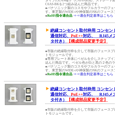
タイプのLAN端子（CAT6A対応、ストレート
C6AS-BKを2つ組み込んだ商品です。
●パナソニック製のコスモやフルカラーのフェ
す。東芝製のWIDE-iや神保製のNKのフェ
●
RoHS指令適合品
⇒⇒適合判定基準はこちら
絶縁コンセント取付枠用 コンセントモ
通信対応、
PoE++
対応、 RJ45メ
タ付き）
【構成部品変更予定】
●市販の絶縁取付枠を介して市販のフェースプ
トモジュールです。
●専用プレート本体にベゼルを介しスナップイン中継
込んだ商品です。ベゼル色が白と黒の２色の
●パナソニック製のコスモやフルカラーのフェ
す。東芝製のWIDE-iや神保製のNKのフェ
●
RoHS指令適合品
⇒⇒適合判定基準はこちら
絶縁コンセント取付枠用 コンセントモ
通信対応、
PoE++
対応、 RJ45メ
タ付き）
【構成部品変更予定】
●市販の絶縁取付枠を介して市販のフェースプ
トモジュールです。