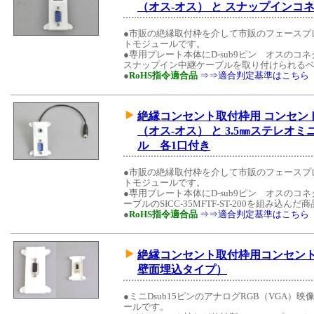
（オス-オス） と スナップインコ
●市販の絶縁取付枠を介して市販のフェースプ
トモジュールです。
●専用プレート本体にD-sub9ピン オスの
スナップイン中継ケーブルを取り付けられるベ
●
RoHS指令適合品
⇒⇒適合判定基準はこちら
絶縁コンセント取付枠用 コンセントモ
（オス-オス） と 3.5㎜ステレ
ル 各1口付き
●市販の絶縁取付枠を介して市販のフェースプ
トモジュールです。
●専用プレート本体にD-sub9ピン オスの
ーブルのSICC-35MFTF-ST-200を組み込んだ
●
RoHS指令適合品
⇒⇒適合判定基準はこちら
絶縁コンセント取付枠用コンセント
壁面埋込タイプ）
●ミニDsub15ピンのアナログRGB（VGA
ールです。