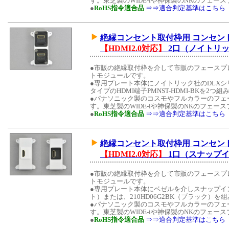
す。東芝製のWIDE-iや神保製のNKのフェ
●
RoHS指令適合品
⇒⇒適合判定基準はこちら
絶縁コンセント取付枠用 コンセント
【HDMI2.0対応】
2口（ノイトリ
●市販の絶縁取付枠を介して市販のフェースプ
トモジュールです。
●専用プレート本体にノイトリック社のDLX
タイプのHDMI端子PMNST-HDMI-BKを2
●パナソニック製のコスモやフルカラーのフェ
す。東芝製のWIDE-iや神保製のNKのフェ
●
RoHS指令適合品
⇒⇒適合判定基準はこちら
絶縁コンセント取付枠用 コンセント
【HDMI2.0対応】
1口（スナップ
●市販の絶縁取付枠を介して市販のフェースプ
トモジュールです。
●専用プレート本体にベゼルを介しスナップイン中
ト）または、210HD06G2BK（ブラック）
●パナソニック製のコスモやフルカラーのフェ
す。東芝製のWIDE-iや神保製のNKのフェ
●
RoHS指令適合品
⇒⇒適合判定基準はこちら