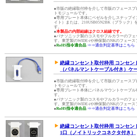
●市販の絶縁取付枠を介して市販のフェースプ
トモジュールです。
●専用プレート本体にベゼルを介しスナップイン中
イト）または、210USB05N2BK（ブラッ
す。
●
本製品の内部結線はクロス結線です。
●パナソニック製のコスモやフルカラーのフェ
す。東芝製のWIDE-iや神保製のNKのフェ
●
RoHS指令適合品
⇒⇒適合判定基準はこちら
絶縁コンセント取付枠用 コンセントモ
（パネルマントケーブル付き）ケーブ
●市販の絶縁取付枠を介して市販のフェースプ
トモジュールです。
●専用プレート本体にパネルマウントケーブルU
す。
●パナソニック製のコスモやフルカラーのフェ
す。東芝製のWIDE-iや神保製のNKのフェ
●
RoHS指令適合品
⇒⇒適合判定基準はこちら
絶縁コンセント取付枠用 コンセントモ
1口（ノイトリックコネクタ付き）