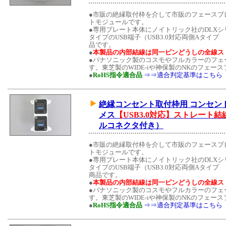
●市販の絶縁取付枠を介して市販のフェースプ
トモジュールです。
●専用プレート本体にノイトリック社のDLX
タイプのUSB端子（USB3.0対応両側Aタイプ メ
品です。
●
本製品の内部結線は同一ピンどうしの全線ス
●パナソニック製のコスモやフルカラーのフェ
す。東芝製のWIDE-iや神保製のNKのフェ
●
RoHS指令適合品
⇒⇒適合判定基準はこちら
絶縁コンセント取付枠用 コンセントモジュ
メス
【USB3.0対応】ストレート
ルコネクタ付き）
●市販の絶縁取付枠を介して市販のフェースプ
トモジュールです。
●専用プレート本体にノイトリック社のDLX
タイプのUSB端子（USB3.0対応両側Aタイプ メ
商品です。
●
本製品の内部結線は同一ピンどうしの全線ス
●パナソニック製のコスモやフルカラーのフェ
す。東芝製のWIDE-iや神保製のNKのフェ
●
RoHS指令適合品
⇒⇒適合判定基準はこちら