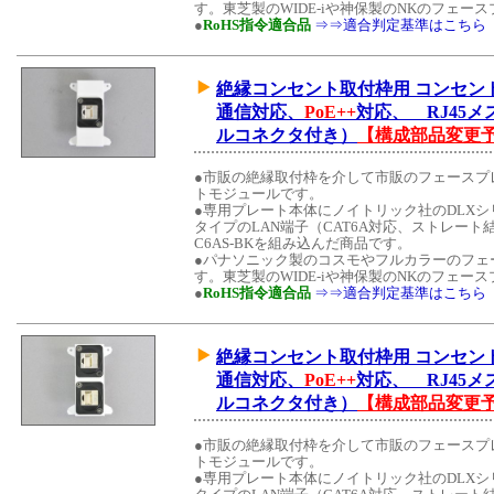
す。東芝製のWIDE-iや神保製のNKのフェ
●
RoHS指令適合品
⇒⇒適合判定基準はこちら
絶縁コンセント取付枠用 コンセントモ
通信対応、
PoE++
対応、 RJ45メ
ルコネクタ付き）
【構成部品変更
●市販の絶縁取付枠を介して市販のフェースプ
トモジュールです。
●専用プレート本体にノイトリック社のDLX
タイプのLAN端子（CAT6A対応、ストレート
C6AS-BKを組み込んだ商品です。
●パナソニック製のコスモやフルカラーのフェ
す。東芝製のWIDE-iや神保製のNKのフェ
●
RoHS指令適合品
⇒⇒適合判定基準はこちら
絶縁コンセント取付枠用 コンセントモ
通信対応、
PoE++
対応、 RJ45メ
ルコネクタ付き）
【構成部品変更
●市販の絶縁取付枠を介して市販のフェースプ
トモジュールです。
●専用プレート本体にノイトリック社のDLX