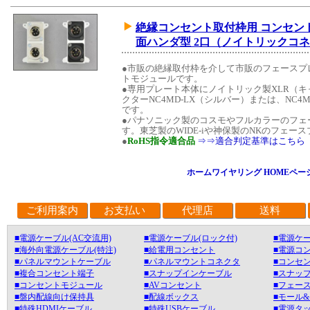
絶縁コンセント取付枠用 コンセント
面ハンダ型 2口（ノイトリックコ
●市販の絶縁取付枠を介して市販のフェースプ
トモジュールです。
●専用プレート本体にノイトリック製XLR（
クターNC4MD-LX（シルバー）または、NC4
です。
●パナソニック製のコスモやフルカラーのフェ
す。東芝製のWIDE-iや神保製のNKのフェ
●
RoHS指令適合品
⇒⇒適合判定基準はこちら
ホームワイヤリング HOMEペー
ご利用案内
お支払い
代理店
送料
■電源ケーブル(AC交流用)
■電源ケーブル(ロック付)
■電源ケー
■海外向電源ケーブル(特注)
■給電用コンセント
■電源コ
■パネルマウントケーブル
■パネルマウントコネクタ
■コンセン
■複合コンセント端子
■スナップインケーブル
■スナッ
■コンセントモジュール
■AVコンセント
■フェース
■盤内配線向け保持具
■配線ボックス
■モール
■特殊HDMIケーブル
■特殊USBケーブル
■電源タ