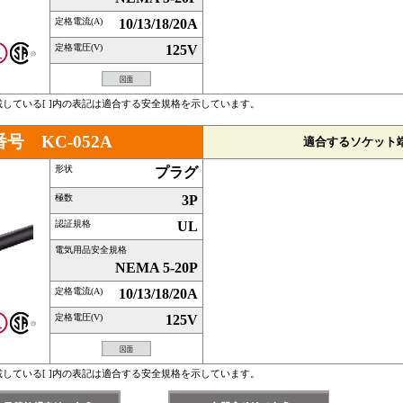
定格電流(A)
10/13/18/20A
定格電圧(V)
125V
している[ ]内の表記は適合する安全規格を示しています。
号 KC-052A
適合するソケット
形状
プラグ
極数
3P
認証規格
UL
電気用品安全規格
NEMA 5-20P
定格電流(A)
10/13/18/20A
定格電圧(V)
125V
している[ ]内の表記は適合する安全規格を示しています。