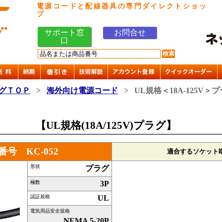
電源コードと配線器具の専門ダイレクトショッ
プ
サポート窓
お問合せ
口
グＴＯＰ
>
海外向け電源コード
>
UL規格＜18A-125V＞
【UL規格(18A/125V)プラグ】
番号 KC-052
適合するソケット
形状
プラグ
極数
3P
認証規格
UL
電気用品安全規格
NEMA 5-20P