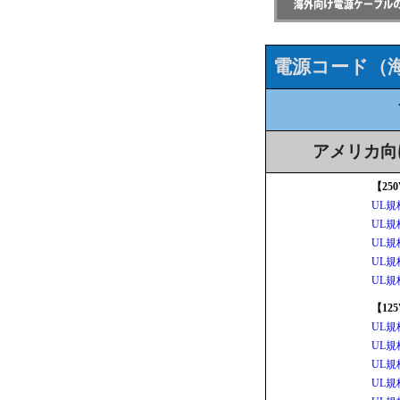
電源コード（
アメリカ向
【25
UL規
UL規
UL規
UL規
UL規
【12
UL規
UL規
UL規
UL規