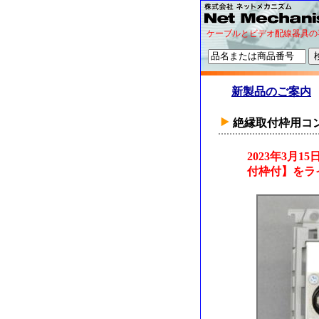
ケーブルとビデオ配線器具の
新製品のご案内
絶縁取付枠用コ
2023年3
付枠付】をラ