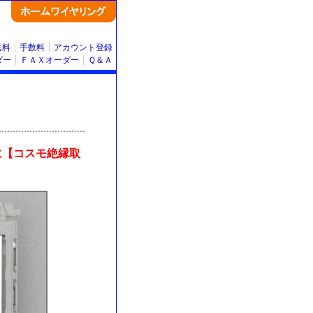
送料
手数料
アカウント登録
ダー
ＦＡＸオーダー
Ｑ＆Ａ
に【コスモ絶縁取