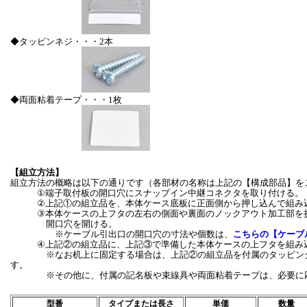
◆タッピンネジ・・・2本
◆両面粘着テープ・・・1枚
【組立方法】
組立方法の概略は以下の通りです（各部材の名称は上記の【構成部品】を
①端子取付板の開口穴にスナップイン中継コネクタを取り付ける。
②上記①の組立品を、本体ケース底板に正面側から押し込んで組み
③本体ケースの上フタの左右の側面や裏面のノックアウト加工部を折
開口穴を開ける。
※ケーブル引出口の開口穴の寸法や個数は、
こちらの【ケーブ
④上記②の組立品に、上記③で準備した本体ケースの上フタを組み
※なお机上に固定する場合は、上記②の組立品を付属のタッピング
す。
※その他に、付属の記名板や束線具や両面粘着テープは、必要に応
型番
タイプまたは長さ
単価
数量