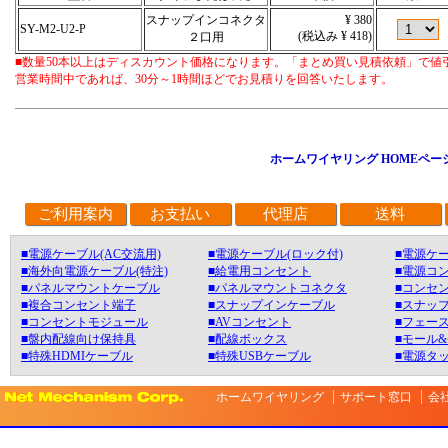
スナップインコネクタ
¥ 380
SY-M2-U2-P
(税込み ¥ 418)
２口用
■数量50本以上はディスカウント価格になります。「まとめ買い見積依頼」で値
営業時間中であれば、30分～1時間ほどでお見積りを回答いたします。
ホームワイヤリング HOMEペー
ご利用案内
お支払い
代理店
送料
■電源ケーブル(AC交流用)
■電源ケーブル(ロック付)
■電源ケー
■海外向電源ケーブル(特注)
■給電用コンセント
■電源コ
■パネルマウントケーブル
■パネルマウントコネクタ
■コンセン
■複合コンセント端子
■スナップインケーブル
■スナッ
■コンセントモジュール
■AVコンセント
■フェース
■盤内配線向け保持具
■配線ボックス
■モール
■特殊HDMIケーブル
■特殊USBケーブル
■電源タ
ホームワイヤリング
サポート窓口
会