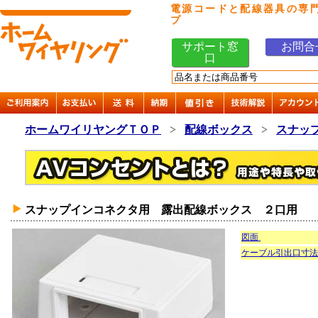
電源コードと配線器具の専
プ
サポート窓
お問合
口
ホームワイリヤングＴＯＰ
>
配線ボックス
>
スナップ
スナップインコネクタ用 露出配線ボックス ２口用
図面
ケーブル引出口寸