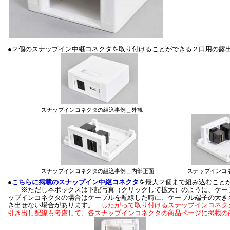
●２個のスナップイン中継コネクタを取り付けることができる２口用の露
スナップインコネクタの組込事例＿外観
スナップインコネクタの組込事例＿内部正面
スナップインコ
●
こちらに掲載のスナップイン中継コネクタ
を最大２個まで組み込むこと
※ただし本ボックスは下記写真（クリックして拡大）のように、ケーブ
ップインコネクタの場合はケーブルを配線した時に、ケーブル端子の大き
き出せない場合があります。
したがって取り付けるスナップインコネク
引き出し配線も考慮して、各スナップインコネクタの商品ページに掲載の