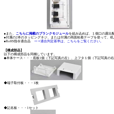
●また、
こちらに掲載のブランクモジュール
を組み込めば、１個口の露出
●付属の2本のタッピングネジ、または付属の両面粘着テープを使って、
●RoHS指令適合品
⇒⇒適合判定基準は、こちらをご覧ください。
【構成部品】
以下の構成部品を同梱しています。
◆本体ケース・・・底板1個（下記写真の左）、上フタ１個（下記写真の
◆端子取付板・・・1枚
◆記名板・・・1セット