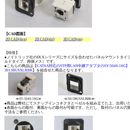
【CAD図面】
2D CAD(dwg)
2D CAD(dxf)
3D CAD(stp)
【特長】
●ノイトリック社のDLXシリーズにサイズを合わせたパネルマウントタイプ
ルドタイプ、両側メス）です。
●こちらの商品は
【CAT6A対応のSTP用LAN中継アダプタのSY-504S-10G】
3013BUSXLRBK】
を組合せた商品となります。
≪SY-504S-10G≫
≪3013BUSXLRBK≫
●商品は弊社にてスナップインコネクタとベゼルを組み立てた上、出荷い
●表面からの取付、裏面からの取付が可能です。ただし、取付のパネル穴
寸法をご参照ください。