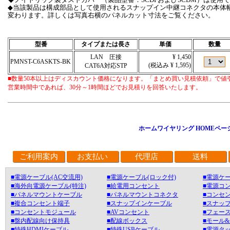
◆当該製品は構成部品として使用されるスナップイン中継コネクタの本体
変わります。詳しくは写真右横のパネルカット寸法をご覧ください。
型番
タイプまたは長さ
単価
数量
LAN 圧接
¥ 1,450
PMNST-C6ASKTS-BK
(税込み ¥ 1,595)
CAT6A対応STP
■数量50本以上はディスカウント価格になります。「まとめ買い見積依頼」で値
営業時間中であれば、30分～1時間ほどでお見積りを回答いたします。
ホームワイヤリング HOMEペー
ご利用案内
お支払い
代理店
送料
■電源ケーブル(AC交流用)
■電源ケーブル(ロック付)
■電源ケー
■海外向電源ケーブル(特注)
■給電用コンセント
■電源コ
■パネルマウントケーブル
■パネルマウントコネクタ
■コンセン
■複合コンセント端子
■スナップインケーブル
■スナッ
■コンセントモジュール
■AVコンセント
■フェース
■盤内配線向け保持具
■配線ボックス
■モール
■特殊HDMIケーブル
■特殊USBケーブル
■電源タ