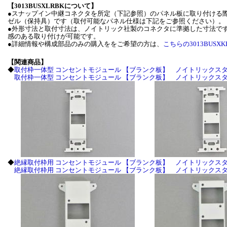
【3013BUSXLRBKについて】
●スナップイン中継コネクタを所定（下記参照）のパネル板に取り付ける
ゼル（保持具）です（取付可能なパネル仕様は下記をご参照ください）。
●外形寸法と取付寸法は、ノイトリック社製のコネクタに準拠した寸法で
感のある取り付けが可能です。
●詳細情報や構成部品のみの購入ををご希望の方は、
こちらの3013BUSXK
【関連商品】
◆
取付枠一体型 コンセントモジュール 【ブランク板】 ノイトリックス
取付枠一体型 コンセントモジュール 【ブランク板】 ノイトリックス
◆
絶縁取付枠用 コンセントモジュール 【ブランク板】 ノイトリックス
絶縁取付枠用 コンセントモジュール 【ブランク板】 ノイトリックス