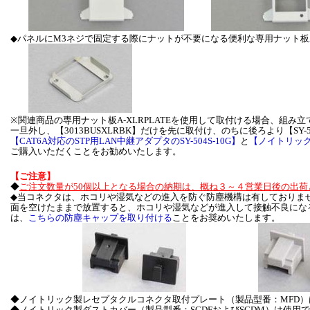
◆パネルにM3ネジで固定する際にナットが不要になる便利な専用ナット板
※関連商品の専用ナット板A-XLRPLATEを使用して取付ける場合、組み立てられた
一旦外し、【3013BUSXLRBK】だけを先に取付け、のちに後ろより【SY-
【CAT6A対応のSTP用LAN中継アダプタのSY-504S-10G】
と
【ノイトリックD
ご購入いただくことをお勧めいたします。
【ご注意】
◆
ご注文数量が50個以上となる場合の納期は、概ね３～４営業日後の出荷
◆当コネクタは、ホコリや湿気などの進入を防ぐ防塵機構は有しておりま
面を空けたままで放置すると、ホコリや湿気などが進入して接触不良にな
は、
こちらの防塵キャップを取り付ける
ことをお奨めいたします。
◆ノイトリック製レセプタクルコネクタ取付プレート（製品型番：MFD
◆ノイトリック製ダストカバー（製品型番：SCDFおよびSCDM）は使用