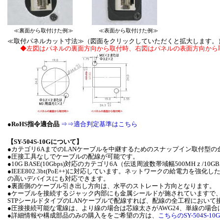
≪裏面から取付けた例≫
≪表面から取付けた例≫
≪取付パネルカット寸法≫（図面をクリックしていただくと拡大します。
◆左図はパネルの裏面方向から取付時、右図はパネルの表面方向から
●
RoHS指令適合品
⇒⇒適合判定基準はこちら
【SY-504S-10Gについて】
●カテゴリ6AまでのLANケーブルを中継するためのスナップイン取付型
●圧接工具なしでケーブルの配線が可能です。
●10G BASE(10Gbps)対応のカテゴリ6A（伝送周波数帯域幅500MHｚ/
●IEEE802.3bt(PoE++)に対応しています。ネットワークの給電力を
の高いデバイスにも対応できます。
●裏面側のケーブル引き出し方向は、水平のストレート方向となります。
●ケーブルを接続するジャック内部にも金属シールドが施されていますで
STPシールドタイプのLANケーブルで配線すれば、配線の全工程におい
●圧接接続可能な電線は、より線の場合は芯線太さがAWG24、単線の場合は
●詳細情報や構成部品のみの購入ををご希望の方は、
こちらのSY-504S-10G