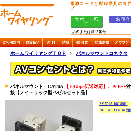
電源コードと配線器具の専
プ
サポート窓
お問合
口
ホームワイリヤングＴＯＰ
>
パネルマウントコネクタ
パネルマウント CAT6A
【10Gbps伝送対応】
、
PoE++
対
接【ノイトリック型ベゼルセット品】
SY-504S-10G図面
3013BUSXLRBK図