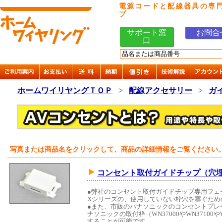
電源コードと配線器具の専
プ
サポート窓
お問合
口
ホームワイリヤングＴＯＰ
>
配線アクセサリー
>
ガ
写真または商品名をクリックして、商品の詳細情報をご覧ください
コンセント取付ガイドチップ（穴
●弊社のコンセント取付ガイドチップ専用フェースプ
Xシリーズの、使用していない枠穴を塞ぐため
●また、市販のパナソニックのコンセントプレ
ナソニックの取付枠（WN37000やWN37100
することが可能です。