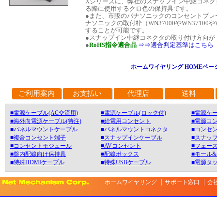
Xシリーズに、弊社のスナップイン中継コネク
る際に使用するクロ色の保持具です。
●また、市販のパナソニックのコンセントプレ
ナソニックの取付枠（WN37000やWN37100
することが可能です。
●スナップイン中継コネクタの取り付け方向が
●
RoHS指令適合品
⇒⇒適合判定基準はこちら
ホームワイヤリング HOMEペー
ご利用案内
お支払い
代理店
送料
■電源ケーブル(AC交流用)
■電源ケーブル(ロック付)
■電源ケー
■海外向電源ケーブル(特注)
■給電用コンセント
■電源コ
■パネルマウントケーブル
■パネルマウントコネクタ
■コンセン
■複合コンセント端子
■スナップインケーブル
■スナッ
■コンセントモジュール
■AVコンセント
■フェース
■盤内配線向け保持具
■配線ボックス
■モール
■特殊HDMIケーブル
■特殊USBケーブル
■電源タ
ホームワイヤリング
サポート窓口
会