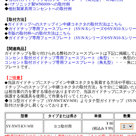
◆
パナソニック製WN6009への取付例
◆
他社製家具用コンセントへの取付例
【取付方法】
◆
ガイドチップへのスナップイン中継コネクタの取付方法はこちら
◆
ガイドチップ専用フェースプレート（SY-N-XシリーズやSY-N10-Xシ
◆
市販の取付枠への取付方法はこちら
◆
ガイドチップ専用フェースプレート（SY-N-XシリーズやSY-N10-X
【関連商品】
ガイドチップを取り付けられる弊社のフェースプレートは下記に掲載して
コンセント取付ガイドチップ専用フェースプレート（角型）
・・・角型の
コンセント取付ガイドチップ専用フェースプレート（角丸型）
・・・角に
プレートです。
【ご注意】
◆当該ガイドチップにスナップイン中継コネクタを装着する方法や手順に
ドチップへのスナップイン中継コネクタの取付方法』を十分にご確認いた
は相当量の力を要する場合がありますので、当該ガイドチップにスナップ
保護する保護具を使用して作業を行ってください。
◆ヨコ型ガイドチップ（SY-NWT-KV-WH）よりタテ型ガイドチップ（SY-
取付けが多少し易くなっております。
型番
タイプまたは長さ
単価
数量
¥ 90
SY-NWT-KV-WH
ヨコ取付用
(税込み ¥ 99)