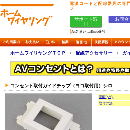
電源コードと配線器具の専
プ
サポート窓
お問合
口
ホームワイリヤングＴＯＰ
>
配線アクセサリー
>
ガ
コンセント取付ガイドチップ（ヨコ取付用）シロ
図面(pdf)
取付方法