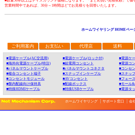
■数量50本以上はディスカウント価格になります。「まとめ買い見積依頼」で値
営業時間中であれば、30分～1時間ほどでお見積りを回答いたします。
ホームワイヤリング HOMEペー
ご利用案内
お支払い
代理店
送料
■電源ケーブル(AC交流用)
■電源ケーブル(ロック付)
■電源ケー
■海外向電源ケーブル(特注)
■給電用コンセント
■電源コ
■パネルマウントケーブル
■パネルマウントコネクタ
■コンセン
■複合コンセント端子
■スナップインケーブル
■スナッ
■コンセントモジュール
■AVコンセント
■フェース
■盤内配線向け保持具
■配線ボックス
■モール
■特殊HDMIケーブル
■特殊USBケーブル
■電源タ
ホームワイヤリング
サポート窓口
会