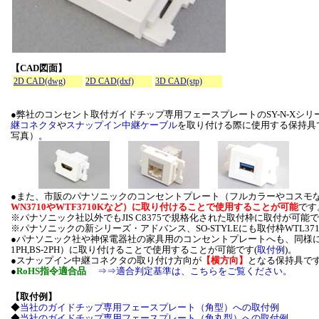
【CAD図面】
2D CAD(dwg)
2D CAD(dxf)
3D CAD(stp)
●弊社のコンセント取付ガイドチップ専用フェースプレートのSY-N-Xシリーズ
継コネクタ
や
スナップイン中継ケーブル
を取り付ける際に使用する保持具
写真）。
●また、市販のパナソニックのコンセントプレート（フルカラーやコスモ
WN3710やWTF3710Kなど）に取り付けることで使用することが可能
です
※パナソニック社以外でもJIS C8375で規格化された取付枠に取付が可能で
※パナソニックの新シリーズ・アドバンス、SO-STYLEにも取付枠WTL3
●パナソニック社や神保電器社の家具用のコンセントプレートへも、同様に取付枠（WC
1PH,BS-2PH）に取り付けることで使用することが可能です(
取付例
)。
●スナップイン中継コネクタの取り付け方向が
【横方向】
となる保持具で
●
RoHS指令適合品
⇒⇒適合判定基準は、こちらをご覧ください。
【取付例】
◆
当社のガイドチップ専用フェースプレート（角型）への取付例
◆
当社のガイドチップ専用フェースプレート（角丸型）への取付例