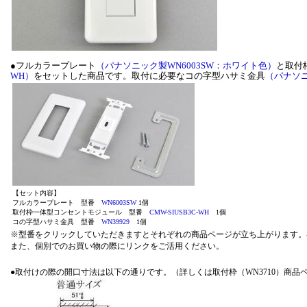
●フルカラープレート
（パナソニック製WN6003SW：ホワイト色）
と取付
WH）
をセットした商品です。取付に必要なコの字型ハサミ金具
（パナソニ
【セット内容】
フルカラープレート 型番
WN6003SW
1個
取付枠一体型コンセントモジュール 型番
CMW-SIUSB3C-WH
1個
コの字型ハサミ金具 型番
WN39929
1個
※型番をクリックしていただきますとそれぞれの商品ページが立ち上がります。
また、個別でのお買い物の際にリンクをご活用ください。
●取付けの際の開口寸法は以下の通りです。（詳しくは取付枠（WN3710）商