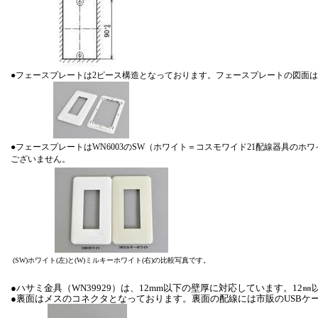
●フェースプレートは2ピース構造となっております。フェースプレートの図面は
●フェースプレートはWN6003のSW（ホワイト＝コスモワイド21配線器具の
ございません。
(SW)ホワイト(左)と(W)ミルキーホワイト(右)の比較写真です。
●ハサミ金具（WN39929）は、12mm以下の壁厚に対応しています。1
●裏面はメスのコネクタとなっております。裏面の配線には市販のUSBケ