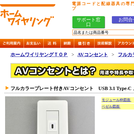
電源コードと配線器具の専
プ
サポート窓
お問合
口
ホームワイリヤングＴＯＰ
>
AVコンセント
>
フルカ
フルカラープレート付きAVコンセント USB 3.1 Type-C
モジュール枠図面
ベゼル図面