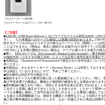
フルカラープレート取付例
フルカラープレートはホワイト（SW）色です。
【ご注意】
◆
USB PD（USB Power Delivery）のパワープロファイル対応は60W（20
す）。 なお
本商品へのケーブル接続には表裏の区別があります。
USB 
続するケーブルのType-Cコネクタの挿入はリバーシブル（両挿し）には
ことはできません（理由は、相互に接続される端子のCC信号ラインの位
USB PDによる充電が開始されない場合は、ケーブル側コネクタ端子の
◆更に、
EMCAケーブル（Electronically Marked Cable Asse
の接続方向（コネクタの挿入方向）によっては正常に信号伝送や充電がで
◆当商品は、Thunderbolt3やThunderbolt4で規定された信号伝
承ください。
◆当商品は、オルタネートモード（Alternate Mode）には対応しておりません
作は保証していおりません）ので、予めご了承ください。
◆特注製作は対応不可の商品です。
◆接続するケーブルの要求仕様に従った配線施工をしてください。特に、
曲げ半径未満での配線は、断線など接続部の破損を生じる場合があります
◆壁内配線の施工を行う前に、目的とする信号伝送が正常に行われること
工を行うと容易に修正ができなくなることがあります。したがって壁内へ
ーブルを機器に接続して信号伝送が正常に行えることを事前に確認してか
ルを超える長距離配線では、接続する機器との相性などにより目的とする
施工前の動作確認をお奨めいたします。なお一旦施工された商品は初期不
い。