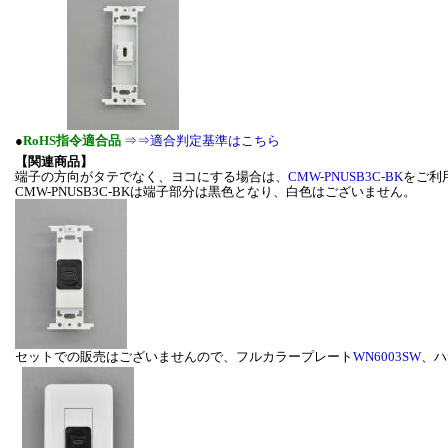
●
RoHS指令適合品
⇒⇒適合判定基準はこちら
【関連商品】
端子の方向がタテでなく、ヨコにする場合は、
CMW-PNUSB3C-BK
をご利
CMW-PNUSB3C-BKは端子部分は黒色となり、白色はございません。
セットでの販売はございませんので、フルカラープレート
WN6003SW
、ハ