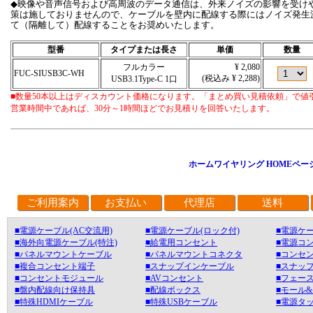
◆映像や音声信号および高周波のデータ通信は、外来ノイズの影響を受け
策は施しておりませんので、ケーブルを壁内に配線する際にはノイズ発生
て（隔離して）配線することをお奨めいたします。
型番
タイプまたは長さ
単価
数量
フルカラー
¥ 2,080
FUC-SIUSB3C-WH
(税込み ¥ 2,288)
USB3.1Type-C 1口
■数量50本以上はディスカウント価格になります。「まとめ買い見積依頼」で値
営業時間中であれば、30分～1時間ほどでお見積りを回答いたします。
ホームワイヤリング HOMEペー
ご利用案内
お支払い
代理店
送料
■電源ケーブル(AC交流用)
■電源ケーブル(ロック付)
■電源ケー
■海外向電源ケーブル(特注)
■給電用コンセント
■電源コ
■パネルマウントケーブル
■パネルマウントコネクタ
■コンセン
■複合コンセント端子
■スナップインケーブル
■スナッ
■コンセントモジュール
■AVコンセント
■フェース
■盤内配線向け保持具
■配線ボックス
■モール
■特殊HDMIケーブル
■特殊USBケーブル
■電源タ