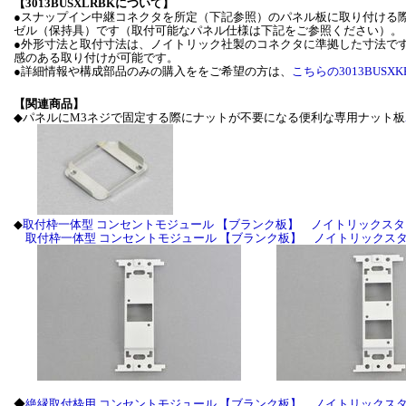
【3013BUSXLRBKについて】
●スナップイン中継コネクタを所定（下記参照）のパネル板に取り付ける
ゼル（保持具）です（取付可能なパネル仕様は下記をご参照ください）。
●外形寸法と取付寸法は、ノイトリック社製のコネクタに準拠した寸法で
感のある取り付けが可能です。
●詳細情報や構成部品のみの購入ををご希望の方は、
こちらの3013BUSXK
【関連商品】
◆パネルにM3ネジで固定する際にナットが不要になる便利な専用ナット板
◆
取付枠一体型 コンセントモジュール 【ブランク板】 ノイトリックスタ
取付枠一体型 コンセントモジュール 【ブランク板】 ノイトリックス
◆
絶縁取付枠用 コンセントモジュール 【ブランク板】 ノイトリックス