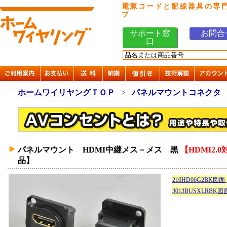
電源コードと配線器具の専
プ
サポート窓
お問合
口
ホームワイリヤングＴＯＰ
>
パネルマウントコネクタ
パネルマウント HDMI中継メス－メス 黒
【HDMI2
品】
210HD06G2BK図面
3013BUSXLRBK図