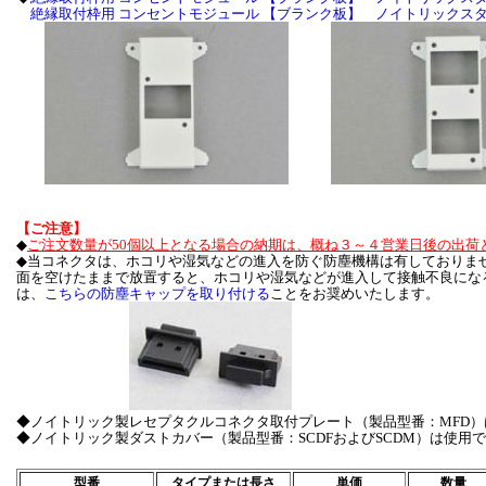
絶縁取付枠用 コンセントモジュール 【ブランク板】 ノイトリックス
【ご注意】
◆
ご注文数量が50個以上となる場合の納期は、概ね３～４営業日後の出荷
◆当コネクタは、ホコリや湿気などの進入を防ぐ防塵機構は有しておりま
面を空けたままで放置すると、ホコリや湿気などが進入して接触不良にな
は、
こちらの防塵キャップを取り付ける
ことをお奨めいたします。
◆ノイトリック製レセプタクルコネクタ取付プレート（製品型番：MFD
◆ノイトリック製ダストカバー（製品型番：SCDFおよびSCDM）は使用
型番
タイプまたは長さ
単価
数量