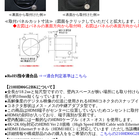
≪裏面から取付けた例≫
≪表面から取付けた例≫
≪取付パネルカット寸法≫（図面をクリックしていただくと拡大します。
◆左図はパネルの裏面方向から取付時、右図はパネルの表面方向から
●
RoHS指令適合品
⇒⇒適合判定基準はこちら
【210HD06G2BKについて】
●全長が18.2㎜と短尺型ですので、壁内スペースが狭い場所にも取り付けられます（
長が約10mm短くなっています）。
●高解像度のデジタル映像の伝送に使用されるHDMIコネクタのスナップ
●コネクタ形状はメス－メスの中継アダプタ型です。
●この商品はHDMI端子がセンターに位置していないためコンセントに取
●HDMIの刻印が入っており、端子識別が安易です。
●壁内配線には一般的なのHDMIケーブル（オス－オス）を使用します。
●4K×2K 60p対応のHDMI Ver 2.0規格（High Speed HDMI Cable with E
●HDMI Ethernetチャネル（HDMI HEC）に対応しています（ただし
●詳細情報や構成部品のみの購入ををご希望の方は、
こちらの210HD06G2