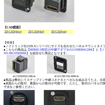
【CAD図面】
2D CAD(dwg)
2D CAD(dxf)
3D CAD(stp)
【特長】
●ノイトリック社のDLXシリーズにサイズを合わせたパネルマウントタイプ
●こちらの商品は
【HDMI2.0対応の中継アダプタの210HD06G2BK】
と
【ノ
3013BUSXKRBK】
を組合せた商品となります。
≪210HD06G2BK≫
≪3013BUSXLRBK≫
●商品は弊社にてスナップイン中継コネクタとベゼルを組み立てた上、出
●表面からの取付、裏面からの取付が可能です。ただし、取付のパネル穴
寸法をご参照ください。