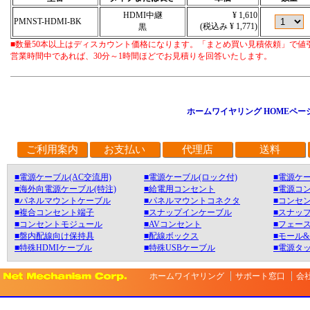
HDMI中継
¥ 1,610
PMNST-HDMI-BK
(税込み ¥ 1,771)
黒
■数量50本以上はディスカウント価格になります。「まとめ買い見積依頼」で値
営業時間中であれば、30分～1時間ほどでお見積りを回答いたします。
ホームワイヤリング HOMEペー
ご利用案内
お支払い
代理店
送料
■電源ケーブル(AC交流用)
■電源ケーブル(ロック付)
■電源ケー
■海外向電源ケーブル(特注)
■給電用コンセント
■電源コ
■パネルマウントケーブル
■パネルマウントコネクタ
■コンセン
■複合コンセント端子
■スナップインケーブル
■スナッ
■コンセントモジュール
■AVコンセント
■フェース
■盤内配線向け保持具
■配線ボックス
■モール
■特殊HDMIケーブル
■特殊USBケーブル
■電源タ
ホームワイヤリング
サポート窓口
会