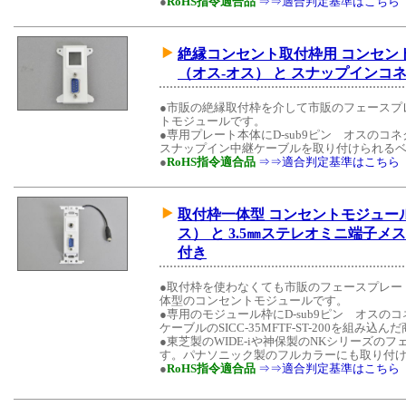
●
RoHS指令適合品
⇒⇒適合判定基準はこちら
絶縁コンセント取付枠用 コンセントモ
（オス-オス） と スナップインコ
●市販の絶縁取付枠を介して市販のフェースプ
トモジュールです。
●専用プレート本体にD-sub9ピン オスの
スナップイン中継ケーブルを取り付けられるベ
●
RoHS指令適合品
⇒⇒適合判定基準はこちら
取付枠一体型 コンセントモジュール 
ス） と 3.5㎜ステレオミニ端子
付き
●取付枠を使わなくても市販のフェースプレー
体型のコンセントモジュールです。
●専用のモジュール枠にD-sub9ピン オス
ケーブルのSICC-35MFTF-ST-200を組み込
●東芝製のWIDE-iや神保製のNKシリーズ
す。パナソニック製のフルカラーにも取り付
●
RoHS指令適合品
⇒⇒適合判定基準はこちら