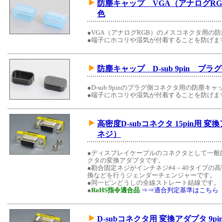
防塵キャップ VGA（アナログR
色
●VGA（アナログRGB）のメスコネクタ用の
●端子にホコリや湿気が付着することを防げま
防塵キャップ D-sub 9pin プ
●D-sub 9pinのプラグ側コネクタ用の防塵キ
●端子にホコリや湿気が付着することを防げま
高密度D-subコネクタ 15pin用 変換アダ
ネジ）
●ディスプレイケーブルのコネクタとして一般的な高密
クタの変換アダプタです。
●勘合固定ネジがインチネジ#4－40タイプの高密度
換などを行うジェンダーチェンジャーです。
●同一ピンどうしの全線ストレート結線です。
●
RoHS指令適合品
⇒⇒適合判定基準はこちら
D-subコネクタ用 変換アダプタ 9pi