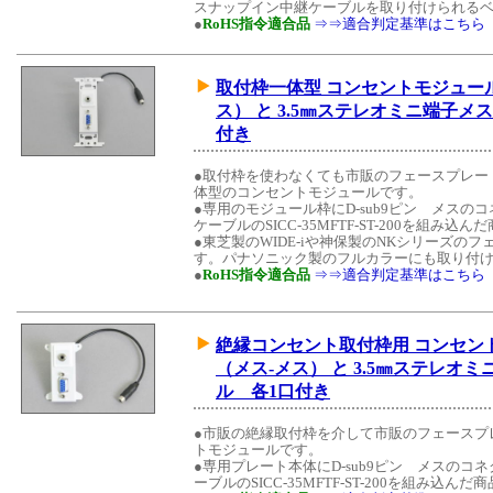
スナップイン中継ケーブルを取り付けられるベ
●
RoHS指令適合品
⇒⇒適合判定基準はこちら
取付枠一体型 コンセントモジュール 
ス） と 3.5㎜ステレオミニ端子
付き
●取付枠を使わなくても市販のフェースプレー
体型のコンセントモジュールです。
●専用のモジュール枠にD-sub9ピン メス
ケーブルのSICC-35MFTF-ST-200を組み込
●東芝製のWIDE-iや神保製のNKシリーズ
す。パナソニック製のフルカラーにも取り付
●
RoHS指令適合品
⇒⇒適合判定基準はこちら
絶縁コンセント取付枠用 コンセントモ
（メス-メス） と 3.5㎜ステレ
ル 各1口付き
●市販の絶縁取付枠を介して市販のフェースプ
トモジュールです。
●専用プレート本体にD-sub9ピン メスの
ーブルのSICC-35MFTF-ST-200を組み込んだ