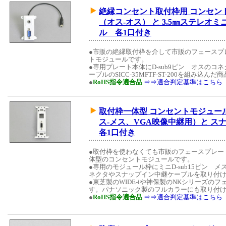
絶縁コンセント取付枠用 コンセントモ
（オス-オス） と 3.5㎜ステレ
ル 各1口付き
●市販の絶縁取付枠を介して市販のフェースプ
トモジュールです。
●専用プレート本体にD-sub9ピン オスの
ーブルのSICC-35MFTF-ST-200を組み込んだ
●
RoHS指令適合品
⇒⇒適合判定基準はこちら
取付枠一体型 コンセントモジュール 
ス-メス、VGA映像中継用）と 
各1口付き
●取付枠を使わなくても市販のフェースプレー
体型のコンセントモジュールです。
●専用のモジュール枠にミニD-sub15ピン
ネクタやスナップイン中継ケーブルを取り付け
●東芝製のWIDE-iや神保製のNKシリーズ
す。パナソニック製のフルカラーにも取り付
●
RoHS指令適合品
⇒⇒適合判定基準はこちら