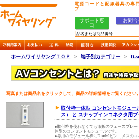
電源コードと配線器具の専
プ
サポート窓
お問合
口
ホームワイリヤングＴＯＰ
>
端子別カテゴリー
>
D-s
写真または商品名をクリックして、商品の詳細情報をご覧ください
取付枠一体型 コンセントモジュール 
ス） と スナップインコネクタ用ブ
●取付枠を使わなくても市販のフェースプレー
体型のコンセントモジュールです。
●専用のモジュール枠にD-sub9ピン メス