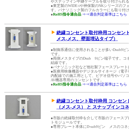
やスナップイン中継ケーブルを取り付けられる
●東芝製のWIDE-iや神保製のNKシリーズ
す。パナソニック製のフルカラーにも取り付
●
RoHS指令適合品
⇒⇒適合判定基準はこちら
絶縁コンセント取付枠用コンセントモ
メス-メス、壁面埋込タイプ）
●制御系通信に使用されることが多いDsub9
です。
●両側メスタイプのDsub 9ピン端子です。
結線です。
●パナソニック社など他社製フェースプレート
●医療用映像機器やデジタルサイネージ（電子
内配線での施工用として、ビデオ信号やパソ
AV機器専用のコンセントです。
●
RoHS指令適合品
⇒⇒適合判定基準はこちら
絶縁コンセント取付枠用 コンセントモ
（メス-メス） と スナップインコ
●市販の絶縁取付枠を介して市販のフェースプ
トモジュールです。
●専用プレート本体にD-sub9ピン メスの