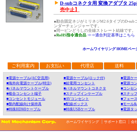
D-subコネクタ用 変換アダプタ 25p
売中止】
●勘合固定ネジがミリネジM2.6タイプのD-s
ンダーチェンジャーです。
●同一ピンどうしの全線ストレート結線です。
●
RoHS指令適合品
⇒⇒適合判定基準はこちら
ホームワイヤリング HOMEペー
ご利用案内
お支払い
代理店
送料
■電源ケーブル(AC交流用)
■電源ケーブル(ロック付)
■電源ケー
■海外向電源ケーブル(特注)
■給電用コンセント
■電源コ
■パネルマウントケーブル
■パネルマウントコネクタ
■コンセン
■複合コンセント端子
■スナップインケーブル
■スナッ
■コンセントモジュール
■AVコンセント
■フェース
■盤内配線向け保持具
■配線ボックス
■モール
■特殊HDMIケーブル
■特殊USBケーブル
■電源タ
ホームワイヤリング
サポート窓口
会