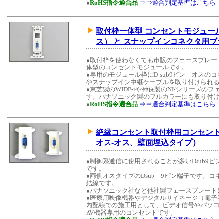
●
RoHS指令適合品
⇒⇒適合判定基準はこちら
取付枠一体型 コンセントモジュール 
ス） と スナップインコネクタ用ブ
●取付枠を使わなくても市販のフェースプレー
体型のコンセントモジュールです。
●専用のモジュール枠にD-sub9ピン オス
やスナップイン中継ケーブルを取り付けられる
●東芝製のWIDE-iや神保製のNKシリーズ
す。パナソニック製のフルカラーにも取り付
●
RoHS指令適合品
⇒⇒適合判定基準はこちら
絶縁コンセント取付枠用コンセントモ
オス-オス、壁面埋込タイプ）
●制御系通信に使用されることが多いDsub9
です。
●両側オスタイプのDsub 9ピン端子です。
結線です。
●パナソニック社など他社製フェースプレート
●医療用映像機器やデジタルサイネージ（電子
内配線での施工用として、ビデオ信号やパソ
AV機器専用のコンセントです。