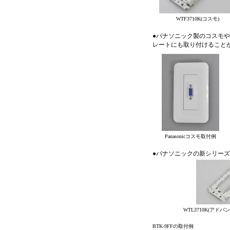
WTF3710K(コスモ)
●パナソニック製のコスモや
レートにも取り付けること
Panasonicコスモ取付例
●パナソニックの新シリーズ
WTL3710K(アドバン
BTK-9FFの取付例