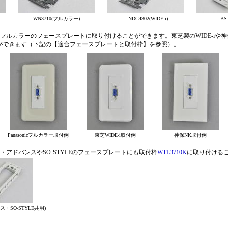
WN3710(フルカラー)
NDG4302(WIDE-i)
BS-
フルカラーのフェースプレートに取り付けることができます。東芝製のWIDE-iや神
ができます（下記の【適合フェースプレートと取付枠】を参照）。
Panasonicフルカラー取付例
東芝WIDE-i取付例
神保NK取付例
・アドバンスやSO-STYLEのフェースプレートにも取付枠
WTL3710K
に取り付ける
ス・SO-STYLE共用)