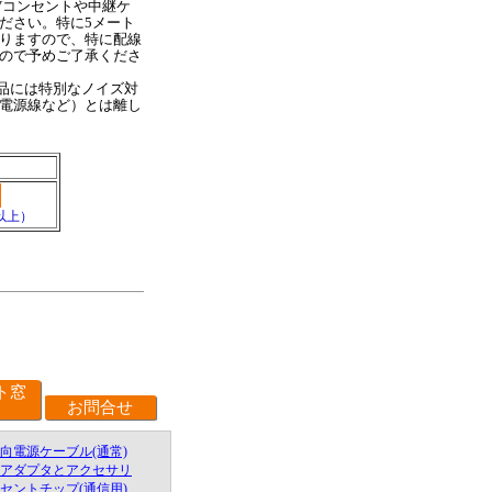
Vコンセントや中継ケ
ださい。特に5メート
りますので、特に配線
ので予めご了承くださ
品には特別なノイズ対
電源線など）とは離し
以上）
ト窓
お問合せ
外向電源ケーブル(通常)
源アダプタとアクセサリ
ンセントチップ(通信用)