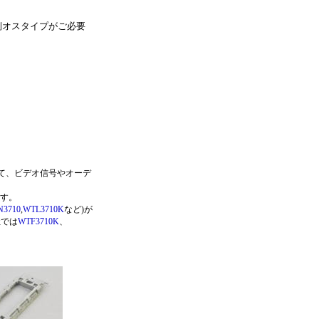
側オスタイプがご必要
て、ビデオ信号やオーデ
ます。
3710
,
WTL3710K
など)が
社では
WTF3710K
、