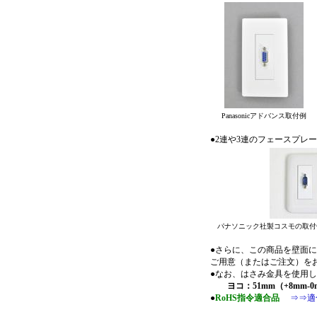
Panasonicアドバンス取付例
●2連や3連のフェースプ
パナソニック社製コスモの取付
●さらに、この商品を壁面
ご用意（またはご注文）を
●なお、はさみ金具を使用
ヨコ：51mm（+8mm-
●
RoHS指令適合品
⇒⇒適