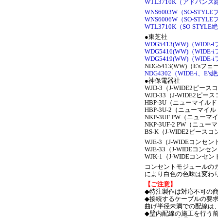
WTL3710K（アドバン
WNS6003W（SO-STY
WNS6006W（SO-STY
WTL3710K（SO-STYL
●東芝社
WDG5413(WW)（WID
WDG5416(WW)（WID
WDG5419(WW)（WID
NDG5413(WW)（E's
NDG4302（WIDE-i、E
●神保電器社
WJD-3（J-WIDE2ピ
WJD-33（J-WIDE2
HBP-3U（ニューマイ
HBP-3U-2（ニューマ
NKP-3UF PW（ニュ
NKP-3UF-2 PW（ニ
BS-K（J-WIDE2ピ
WJE-3（J-WIDEコン
WJE-33（J-WIDEコ
WJK-1（J-WIDEコン
コンセントモジュールの
により白色の色味は変わ
【ご注意】
◆特注製作は対応不可の
◆接続するケーブルの要
曲げ半径未満での配線は
◆壁内配線の施工を行う