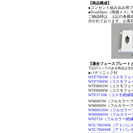
【商品構成】
●コンセント組み込み用
●D-sub9pin（両側メ
ご納品時は、上記の各構
分かれております。お客
【適合フェースプレート
下記のリンクのある商品は当
●パナソニック社
WTF7003W（コスモフ
WTF7006W（コスモフ
WTF8003W（コスモフ
WTF8006W（コスモフ
WTF3710K（コスモ絶縁
WN6003W（フルカラ
WN6006W（フルカラ
WN6003SW（フルカラ
WN6006SW（フルカラ
WN3710（フルカラー絶
WTL7003WK（アドバ
WTL7006WK（アドバ