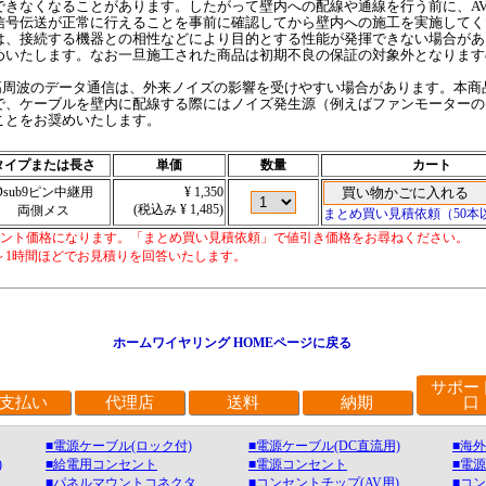
できなくなることがあります。したがって壁内への配線や通線を行う前に、A
信号伝送が正常に行えることを事前に確認してから壁内への施工を実施してく
は、接続する機器との相性などにより目的とする性能が発揮できない場合があ
めいたします。なお一旦施工された商品は初期不良の保証の対象外となります
高周波のデータ通信は、外来ノイズの影響を受けやすい場合があります。本商
で、ケーブルを壁内に配線する際にはノイズ発生源（例えばファンモーターの
ことをお奨めいたします。
タイプまたは長さ
単価
数量
カート
Dsub9ピン中継用
¥ 1,350
(税込み ¥ 1,485)
両側メス
まとめ買い見積依頼（50本
カウント価格になります。「まとめ買い見積依頼」で値引き価格をお尋ねください。
～1時間ほどでお見積りを回答いたします。
ホームワイヤリング HOMEページに戻る
サポー
支払い
代理店
送料
納期
口
■電源ケーブル(ロック付)
■電源ケーブル(DC直流用)
■海
)
■給電用コンセント
■電源コンセント
■電
■パネルマウントコネクタ
■コンセントチップ(AV用)
■コ