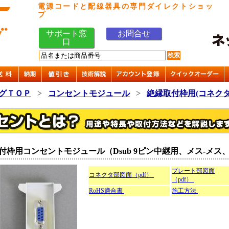
電源コードと配線器具の専門ダイレクトショッ
プ
サポート窓
お問合せ
口
グＴＯＰ
>
コンセントモジュール
>
絶縁取付枠用(コネクタ
付枠用コンセントモジュール（Dsub 9ピン中継用、メス-メス
プレート部図面
コネクタ部図面（pdf）
（pdf）
RoHS適合書
施工方法