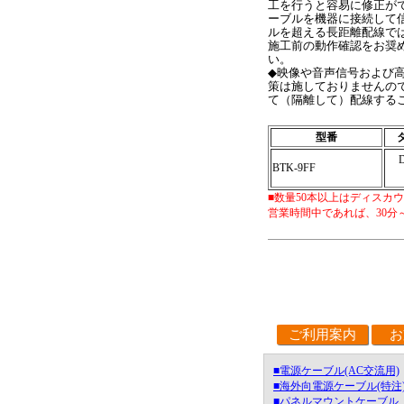
工を行うと容易に修正が
ーブルを機器に接続して
ルを超える長距離配線で
施工前の動作確認をお奨
い。
◆映像や音声信号および
策は施しておりませんの
て（隔離して）配線する
型番
BTK-9FF
■数量50本以上はディス
営業時間中であれば、30分
ご利用案内
お
■電源ケーブル(AC交流用)
■海外向電源ケーブル(特注
■パネルマウントケーブル