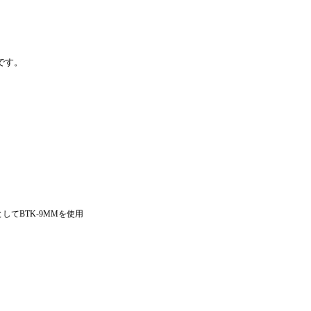
です。
てBTK-9MMを使用