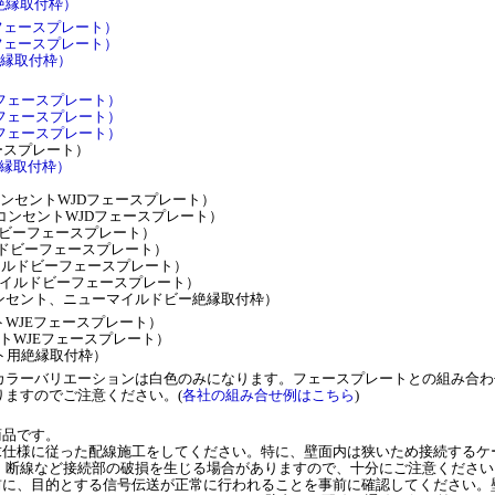
ス絶縁取付枠）
LEフェースプレート）
LEフェースプレート）
E絶縁取付枠）
E-iフェースプレート）
E-iフェースプレート）
E-iフェースプレート）
フェースプレート）
's絶縁取付枠）
ースコンセントWJDフェースプレート）
ピースコンセントWJDフェースプレート）
ルドビーフェースプレート）
イルドビーフェースプレート）
ーマイルドビーフェースプレート）
ューマイルドビーフェースプレート）
ースコンセント、ニューマイルドビー絶縁取付枠）
セントWJEフェースプレート）
ンセントWJEフェースプレート）
セント用絶縁取付枠）
カラーバリエーションは白色のみになります。フェースプレートとの組み合わ
りますのでご注意ください。(
各社の組み合せ例はこちら
)
商品です。
求仕様に従った配線施工をしてください。特に、壁面内は狭いため接続するケ
、断線など接続部の破損を生じる場合がありますので、十分にご注意ください
前に、目的とする信号伝送が正常に行われることを事前に確認してください。