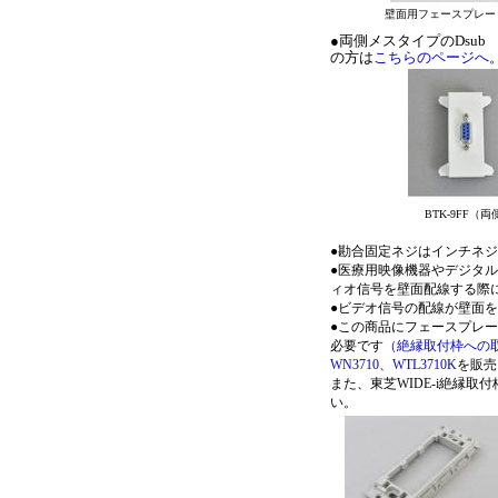
壁面用フェースプレー
●両側メスタイプのDsu
の方は
こちらのページへ
BTK-9FF（
●勘合固定ネジはインチネジ
●医療用映像機器やデジタ
ィオ信号を壁面配線する際
●ビデオ信号の配線が壁面
●この商品にフェースプレ
必要です
（絶縁取付枠への
WN3710
、
WTL3710K
を販売
また、東芝WIDE-i絶縁取付