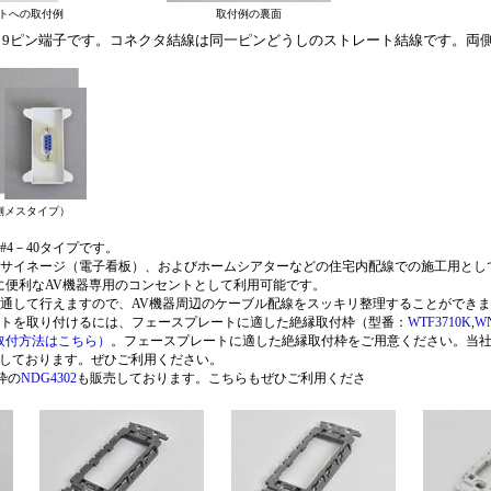
トへの取付例
取付例の裏面
b 9ピン端子です。コネクタ結線は同一ピンどうしのストレート結線です。両
。
両側メスタイプ）
#4－40タイプです。
ルサイネージ（電子看板）、およびホームシアターなどの住宅内配線での施工用とし
に便利なAV機器専用のコンセントとして利用可能です。
を通して行えますので、AV機器周辺のケーブル配線をスッキリ整理することができ
ートを取り付けるには、フェースプレートに適した絶縁取付枠（型番：
WTF3710K
,
WN
取付方法はこちら）
。フェースプレートに適した絶縁取付枠をご用意ください。当
しております。ぜひご利用ください。
枠の
NDG4302
も販売しております。こちらもぜひご利用くださ
い。