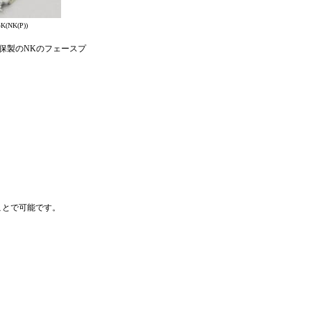
K(NK(P))
保製のNKのフェースプ
ことで可能です。