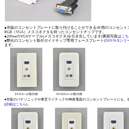
●市販のコンセントプレートに取り付けることができるAV用のコンセントコ
RGB（VGA）メスコネクタを持ったコンセントチップです。
●200㎜のVGAケーブル(メスコネクタ)を引き出しています(裏面写真は
こち
●弊社のコンセント取付ガイドチップ専用フェースプレートの
SY-N-Xシ
ます。
SY-N-3への取付例
SY-N10-3への取付例
●市販のパナソニックや東芝ライテックや神保電器のコンセントプレートにも、
(
詳細はこちら
)。