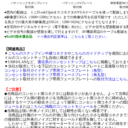
パナソニックモダンプレート
パナソニックSプレート
神保電器NK
取付例
取付例
取付例
●壁内の配線は、ミニD-sub15pinオスコネクタのVGAケーブルを使って配線しま
●解像度UXGA（1600×1200ピクセル）までの映像信号を伝送可能です（ただし
る長さでの最大表示解像度はSXGA：1280×1024ピクセルまでとなります）。
●住宅内やデジタルサイネージ（電子看板）向けに、ビデオ信号を壁面配線する
●ビデオ信号の配線が壁面を通して行えますので、AV機器周辺のケーブル配線
●
RoHS指令適合品
⇒⇒適合判定基準は、こちらをご覧ください。
【関連商品】
▼
こちらのスナップイン中継コネクタ
や
こちらのガイドチップ
を個別にお
イルのコンセントチップも自由に構成できます。
▼USBやLANなど、
通信系のコンセントチップはこちら
に掲載しておりま
▼当社が販売している下記のコンセントフェースプレートに直接取り付け
コンセント取付ガイドチップ専用フェースプレート（角型）
コンセント取付ガイドチップ専用フェースプレート（角丸型）
コンセント取付ガイドチップ専用フェースプレートへの
取付方法はこちら
【ご注意】
◆当商品のコンセント側コネクタには勘合ネジがありません。よって当商
には、ケーブル側の勘合ネジを当商品のコンセント側コネクタに締め込ん
接続するケーブルの勘合ネジによって確実にコンセント側コネクタへの固
ジュール
または
こちらに掲載のコンセントモジュール
をご利用ください。
◆当商品は強い外来ノイズに対しては耐性が高くない構造です。
当商品は付属のケーブルの片側に取り付けられた小さな樹脂コネクタで
の接続部には外来のノイズに対するシールド処理を施していません。
したがって、電源ラインやモーターラインなど強い外来ノイズの発生す
の信号ラインに影響する可能性がありますので予めご了承ください。