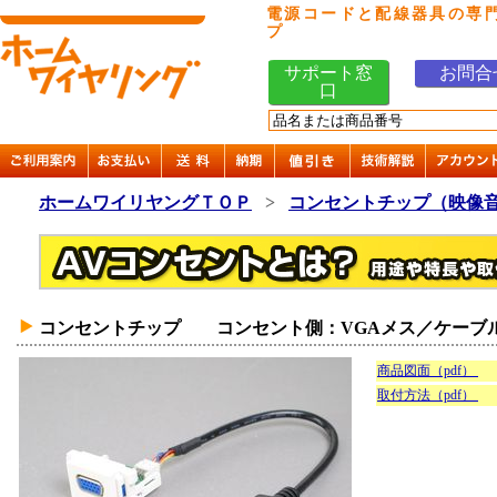
電源コードと配線器具の専
プ
サポート窓
お問合
口
ホームワイリヤングＴＯＰ
>
コンセントチップ（映像
コンセントチップ コンセント側：VGAメス／ケーブル
商品図面（pdf）
取付方法（pdf）