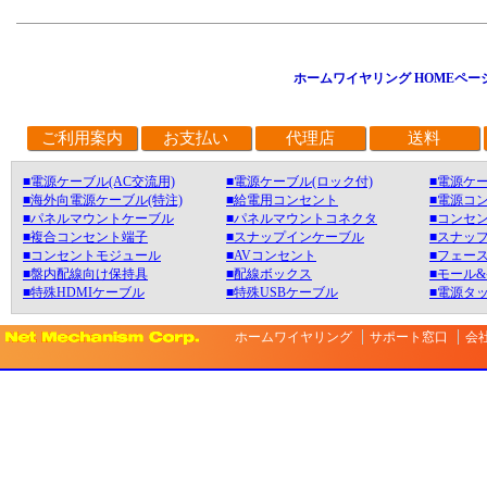
ホームワイヤリング HOMEペー
ご利用案内
お支払い
代理店
送料
■電源ケーブル(AC交流用)
■電源ケーブル(ロック付)
■電源ケー
■海外向電源ケーブル(特注)
■給電用コンセント
■電源コ
■パネルマウントケーブル
■パネルマウントコネクタ
■コンセン
■複合コンセント端子
■スナップインケーブル
■スナッ
■コンセントモジュール
■AVコンセント
■フェース
■盤内配線向け保持具
■配線ボックス
■モール
■特殊HDMIケーブル
■特殊USBケーブル
■電源タ
ホームワイヤリング
サポート窓口
会