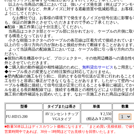
以上から当商品の施工においては、強いノイズ発生源（例えばファンモ
して）配線するなど、外来ノイズに対する遮蔽措置や低減処理は、お客様
ようにしてください。
なお弊社では、お客様の環境下で発生するノイズが信号伝送に影響を与
も、保証の対象外とさせていただきますので予めご了承ください。
◆配線・施工作業には十分注意してください。
当商品はコネクタ部とケーブル部に分かれており、ケーブルの片側に取
する構造となっております。
小さな樹脂コネクタへのケーブルの各芯線は圧着方式で接続されていま
以上の引っ張り方向の力が加わると接続が外れて断線することがあります
よって当該商品の配線施工においては、ケーブル部に引っ張り方向の力
ださい。
◆個別の再生機器やテレビ、プロジェクター、その他周辺機器への適合性
外とさせていただきます。
◆ご購入前の動作確認や相性確認のために、
無料貸出サービス
もご用意し
◆ケーブル長さの変更などの特注製作は対応しておりません。
◆壁内配線の施工を行う前に、目的とする信号伝送が正常に行われること
工を行うと容易に修正ができなくなることがあります。したがって壁内へ
ーブルを機器に接続して信号伝送が正常に行えることを事前に確認してか
ルを超える長距離配線では、接続する機器との相性などにより目的とする
施工前の動作確認をお奨めいたします。なお一旦施工された商品は保証の
型番
タイプまたは長さ
単価
数量
AVコンセントチップ
¥ 2,550
FU-HD15-200
(税込み ¥ 2,805)
VGAタイプ
■数量50本以上はディスカウント価格になります。「まとめ買い見積依頼」で値
営業時間中であれば、30分～1時間ほどでお見積りを回答いたします。