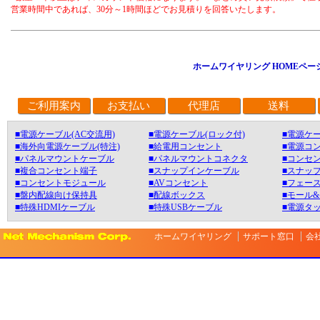
営業時間中であれば、30分～1時間ほどでお見積りを回答いたします。
ホームワイヤリング HOMEペー
ご利用案内
お支払い
代理店
送料
■電源ケーブル(AC交流用)
■電源ケーブル(ロック付)
■電源ケー
■海外向電源ケーブル(特注)
■給電用コンセント
■電源コ
■パネルマウントケーブル
■パネルマウントコネクタ
■コンセン
■複合コンセント端子
■スナップインケーブル
■スナッ
■コンセントモジュール
■AVコンセント
■フェース
■盤内配線向け保持具
■配線ボックス
■モール
■特殊HDMIケーブル
■特殊USBケーブル
■電源タ
ホームワイヤリング
サポート窓口
会