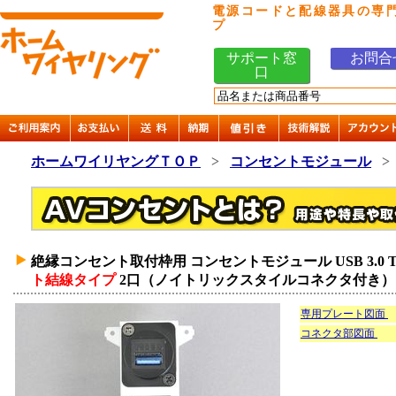
電源コードと配線器具の専
プ
サポート窓
お問合
口
ホームワイリヤングＴＯＰ
>
コンセントモジュール
絶縁コンセント取付枠用 コンセントモジュール USB 3.0 Ty
ト結線タイプ
2口（ノイトリックスタイルコネクタ付き）
専用プレート図面
コネクタ部図面