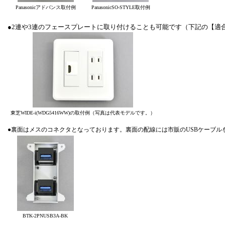
Panasonicアドバンス取付例
PanasonicSO-STYLE取付例
●2連や3連のフェースプレートに取り付けることも可能です（下記の【適
東芝WIDE-i(WDG5416WW)の取付例（写真は代表モデルです。）
●裏面はメスのコネクタとなっております。裏面の配線には市販のUSBケーブル
BTK-2PNUSB3A-BK