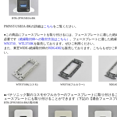
BTK-2PNUSB3A-BK
PMNST-USB3A-BKの詳細は
こちら
をご覧ください。
●この商品にフェースプレートを取り付けるには、フェースプレートに適した絶
必要です
（絶縁取付枠への取付方法はこちら）
。フェースプレートに適した絶縁
WN3710
、
WTL3710K
を販売しております。ぜひご利用ください。
また、東芝WIDE-i絶縁取付枠の
NDG4302
も販売しております。こちらもぜひご
い
WTF3710K(コスモ)
WN3710(フルカラー)
NDG430
●パナソニック製のコスモやフルカラーのフェースプレートに取り付けること
ェースプレートにも取り付けることができます（下記の【適合フェースプ
BTK-2PNUSB3A-BKの取付例