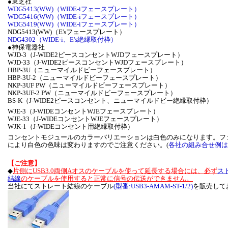
●東芝社
WDG5413(WW)（WIDE-iフェースプレート）
WDG5416(WW)（WIDE-iフェースプレート）
WDG5419(WW)（WIDE-iフェースプレート）
NDG5413(WW)（E'sフェースプレート）
NDG4302（WIDE-i、E's絶縁取付枠）
●神保電器社
WJD-3（J-WIDE2ピースコンセントWJDフェースプレート）
WJD-33（J-WIDE2ピースコンセントWJDフェースプレート）
HBP-3U（ニューマイルドビーフェースプレート）
HBP-3U-2（ニューマイルドビーフェースプレート）
NKP-3UF PW（ニューマイルドビーフェースプレート）
NKP-3UF-2 PW（ニューマイルドビーフェースプレート）
BS-K（J-WIDE2ピースコンセント、ニューマイルドビー絶縁取付枠）
WJE-3（J-WIDEコンセントWJEフェースプレート）
WJE-33（J-WIDEコンセントWJEフェースプレート）
WJK-1（J-WIDEコンセント用絶縁取付枠）
コンセントモジュールのカラーバリエーションは白色のみになります。フ
により白色の色味は変わりますのでご注意ください。(
各社の組み合せ例は
【ご注意】
◆
片側にUSB3.0両側Aオスのケーブルを使って延長する場合には、必ず
ス
結線
のケーブルを使用すると正常に信号の伝送ができません。
当社にてストレート結線のケーブル
(型番:USB3-AMAM-ST-1/2)
を販売して