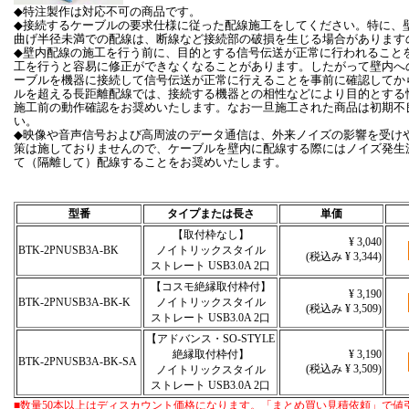
◆特注製作は対応不可の商品です。
◆接続するケーブルの要求仕様に従った配線施工をしてください。特に、
曲げ半径未満での配線は、断線など接続部の破損を生じる場合があります
◆壁内配線の施工を行う前に、目的とする信号伝送が正常に行われること
工を行うと容易に修正ができなくなることがあります。したがって壁内へ
ーブルを機器に接続して信号伝送が正常に行えることを事前に確認してか
ルを超える長距離配線では、接続する機器との相性などにより目的とする
施工前の動作確認をお奨めいたします。なお一旦施工された商品は初期不
い。
◆映像や音声信号および高周波のデータ通信は、外来ノイズの影響を受け
策は施しておりませんので、ケーブルを壁内に配線する際にはノイズ発生
て（隔離して）配線することをお奨めいたします。
型番
タイプまたは長さ
単価
【取付枠なし】
¥ 3,040
BTK-2PNUSB3A-BK
ノイトリックスタイル
(税込み ¥ 3,344)
ストレート USB3.0A 2口
【コスモ絶縁取付枠付】
¥ 3,190
BTK-2PNUSB3A-BK-K
ノイトリックスタイル
(税込み ¥ 3,509)
ストレート USB3.0A 2口
【アドバンス・SO-STYLE
絶縁取付枠付】
¥ 3,190
BTK-2PNUSB3A-BK-SA
(税込み ¥ 3,509)
ノイトリックスタイル
ストレート USB3.0A 2口
■数量50本以上はディスカウント価格になります。「まとめ買い見積依頼」で値