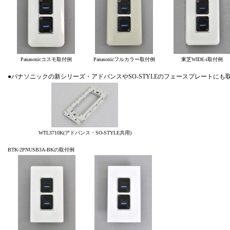
Panasonicコスモ取付例
Panasonicフルカラー取付例
東芝WIDE-i取付例
●パナソニックの新シリーズ・アドバンスやSO-STYLEのフェースプレートにも
WTL3710K(アドバンス・SO-STYLE共用)
BTK-2PNUSB3A-BKの取付例