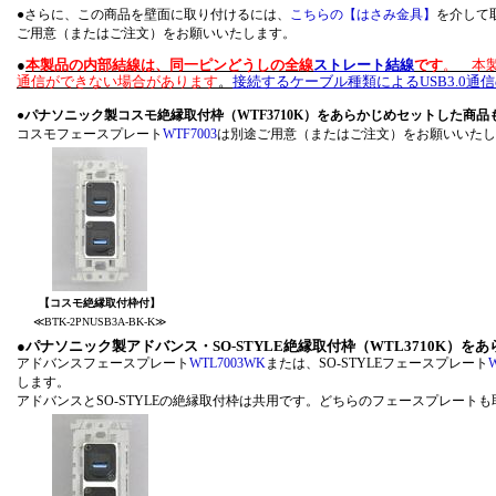
●さらに、この商品を壁面に取り付けるには、
こちらの【はさみ金具】
を介して
ご用意（またはご注文）をお願いいたします。
●
本製品の内部結線は、同一ピンどうしの全線
ストレート結線
です
。 本製
通信ができない場合があります
。
接続するケーブル種類によるUSB3.0通
●
パナソニック製コスモ絶縁取付枠（WTF3710K）をあらかじめセットした商
コスモフェースプレート
WTF7003
は別途ご用意（またはご注文）をお願
【コスモ絶縁取付枠付】
≪BTK-2PNUSB3A-BK-K≫
●
パナソニック製アドバンス・SO-STYLE絶縁取付枠（WTL3710K）
アドバンスフェースプレート
WTL7003WK
または、SO-STYLEフェースプレート
します。
アドバンスとSO-STYLEの絶縁取付枠は共用です。どちらのフェース