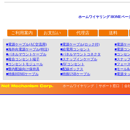
ホームワイヤリング HOMEペー
ご利用案内
お支払い
代理店
送料
■電源ケーブル(AC交流用)
■電源ケーブル(ロック付)
■電源ケー
■海外向電源ケーブル(特注)
■給電用コンセント
■電源コ
■パネルマウントケーブル
■パネルマウントコネクタ
■コンセン
■複合コンセント端子
■スナップインケーブル
■スナッ
■コンセントモジュール
■AVコンセント
■フェース
■盤内配線向け保持具
■配線ボックス
■モール
■特殊HDMIケーブル
■特殊USBケーブル
■電源タ
ホームワイヤリング
サポート窓口
会