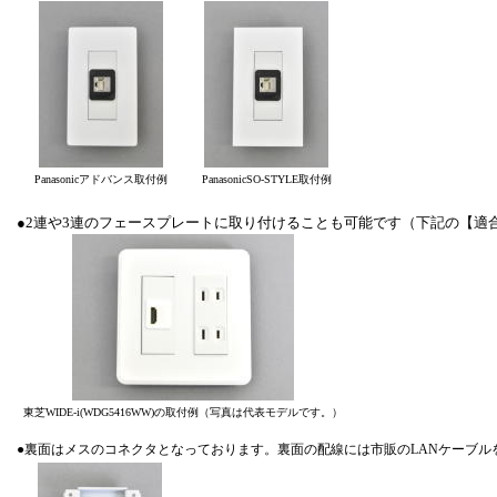
Panasonicアドバンス取付例
PanasonicSO-STYLE取付例
●2連や3連のフェースプレートに取り付けることも可能です（下記の【適
東芝WIDE-i(WDG5416WW)の取付例（写真は代表モデルです。）
●裏面はメスのコネクタとなっております。裏面の配線には市販のLANケーブル