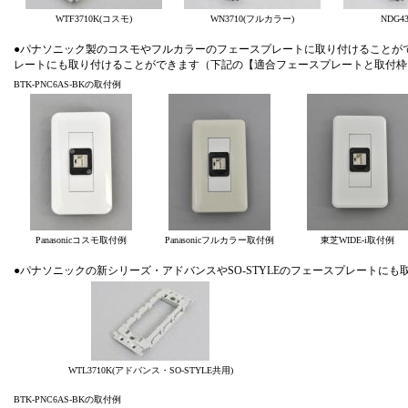
WTF3710K(コスモ)
WN3710(フルカラー)
NDG430
●パナソニック製のコスモやフルカラーのフェースプレートに取り付けることができ
レートにも取り付けることができます（下記の【適合フェースプレートと取付枠
BTK-PNC6AS-BKの取付例
Panasonicコスモ取付例
Panasonicフルカラー取付例
東芝WIDE-i取付例
●パナソニックの新シリーズ・アドバンスやSO-STYLEのフェースプレートにも
WTL3710K(アドバンス・SO-STYLE共用)
BTK-PNC6AS-BKの取付例