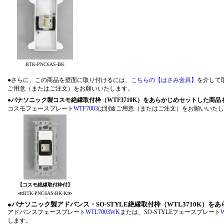
BTK-PNC6AS-BK
●さらに、この商品を壁面に取り付けるには、
こちらの【はさみ金具】
を介して
ご用意（またはご注文）をお願いいたします。
●
パナソニック製コスモ絶縁取付枠（WTF3710K）をあらかじめセットした商
コスモフェースプレート
WTF7003
は別途ご用意（またはご注文）をお願
【コスモ絶縁取付枠付】
≪BTK-PNC6AS-BK-K≫
●
パナソニック製アドバンス・SO-STYLE絶縁取付枠（WTL3710K）
アドバンスフェースプレート
WTL7003WK
または、SO-STYLEフェースプレート
します。