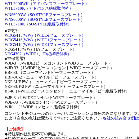
WTL7006WK（アドバンスフェースプレート）
WTL3710K（アドバンス絶縁取付枠）
WNS6003W（SO-STYLEフェースプレート）
WNS6006W（SO-STYLEフェースプレート）
WTL3710K（SO-STYLE絶縁取付枠）
●東芝社
WDG5413(WW)（WIDE-iフェースプレート）
WDG5416(WW)（WIDE-iフェースプレート）
WDG5419(WW)（WIDE-iフェースプレート）
NDG5413(WW)（E'sフェースプレート）
NDG4302（WIDE-i、E's絶縁取付枠）
●神保電器社
WJD-3（J-WIDE2ピースコンセントWJDフェースプレート）
WJD-33（J-WIDE2ピースコンセントWJDフェースプレート）
HBP-3U（ニューマイルドビーフェースプレート）
HBP-3U-2（ニューマイルドビーフェースプレート）
NKP-3UF PW（ニューマイルドビーフェースプレート）
NKP-3UF-2 PW（ニューマイルドビーフェースプレート）
BS-K（J-WIDE2ピースコンセント、ニューマイルドビー絶縁取付枠）
WJE-3（J-WIDEコンセントWJEフェースプレート）
WJE-33（J-WIDEコンセントWJEフェースプレート）
WJK-1（J-WIDEコンセント用絶縁取付枠）
コンセントモジュールのカラーバリエーションは白色のみになります。フ
により白色の色味は変わりますのでご注意ください。(
各社の組み合せ例は
【ご注意】
◆特注製作は対応不可の商品です。
◆接続するケーブルの要求仕様に従った配線施工をしてください。特に、