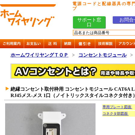
電源コードと配線器具の専
プ
サポート窓
お問合
口
ホームワイリヤングＴＯＰ
>
コンセントモジュール
絶縁コンセント取付枠用 コンセントモジュール CAT6A L
RJ45メス-メス 1口（ノイトリックスタイルコネクタ付き
専用プレート図面
コネクタ部図面