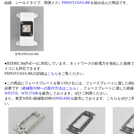
結線、シールドタイプ、両側メス）
PMNST-C6AS-BK
を組み込んだ商品です。
BTK-PNC6AS-BK
●IEEE802.3bt(PoE++)に対応しています。ネットワークの給電力を強化
イスにも対応できます。
PMNST-C6AS-BKの詳細は
こちら
をご覧ください。
●この商品にフェースプレートを取り付けるには、フェースプレートに適した絶
必要です
（絶縁取付枠への取付方法はこちら）
。フェースプレートに適した絶縁
WN3710
、
WTL3710K
を販売しております。ぜひご利用ください。
また、東芝WIDE-i絶縁取付枠の
NDG4302
も販売しております。こちらもぜひご
い。