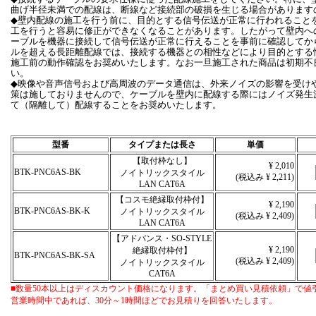
曲げ半径未満での配線は、断線など接続部の破損を生じる場合があります
◆壁内配線の施工を行う前に、目的とする信号伝送が正常に行われること
工を行うと容易に修正ができなくなることがあります。したがって壁内へ
ーブルを機器に接続して信号伝送が正常に行えることを事前に確認してか
ルを超える長距離配線では、接続する機器との相性などにより目的とする
施工前の動作確認をお奨めいたします。なお一旦施工された商品は初期不
い。
◆映像や音声信号および高周波のデータ通信は、外来ノイズの影響を受け
策は施しておりませんので、ケーブルを壁内に配線する際にはノイズ発生
て（隔離して）配線することをお奨めいたします。
型番
タイプまたは長さ
単価
【取付枠なし】
¥ 2,010
BTK-PNC6AS-BK
ノイトリックスタイル
(税込み ¥ 2,211)
LAN CAT6A
【コスモ絶縁取付枠付】
¥ 2,190
BTK-PNC6AS-BK-K
ノイトリックスタイル
(税込み ¥ 2,409)
LAN CAT6A
【アドバンス・SO-STYLE
¥ 2,190
絶縁取付枠付】
BTK-PNC6AS-BK-SA
(税込み ¥ 2,409)
ノイトリックスタイル
CAT6A
■数量50本以上はディスカウント価格になります。「まとめ買い見積依頼」で値
営業時間中であれば、30分～1時間ほどでお見積りを回答いたします。