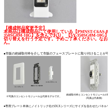
【構成部品変更予定】
本商品は構成部品にて使用している【PMNST-C6AS
350SG8M-10G】を含んでおり、【SY-350SG8M
切り替えを行う予定です。予めご了承ください。なお
ん。
●市販の絶縁取付枠を介して市販のフェースプレートに取り付けることが
絶縁取付枠とコンセントモジュールの
※写真のコンセントモジュールは代表モデルです。
(写真は代表例)
●専用プレート本体にノイトリック社のDLXシリーズにサイズを合わせたパネルマ