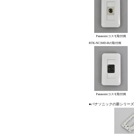
Panasonicコスモ取付例
BTK-NC3MD-Bの取付例
Panasonicコスモ取付例
●パナソニックの新シリーズ