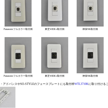
Panasonicフルカラー取付例
東芝WIDE-i取付例
神保NK取付例
Panasonicフルカラー取付例
東芝WIDE-i取付例
神保NK取付例
・アドバンスやSO-STYLEのフェースプレートにも取付枠
WTL3710K
に取り付ける