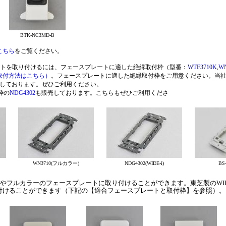
BTK-NC3MD-B
こちら
をご覧ください。
ートを取り付けるには、フェースプレートに適した絶縁取付枠（型番：
WTF3710K
,
WN
取付方法はこちら）
。フェースプレートに適した絶縁取付枠をご用意ください。当
しております。ぜひご利用ください。
枠の
NDG4302
も販売しております。こちらもぜひご利用くださ
い。
WN3710(フルカラー)
NDG4302(WIDE-i)
BS-
やフルカラーのフェースプレートに取り付けることができます。東芝製のWIDE
付けることができます（下記の【適合フェースプレートと取付枠】を参照）。