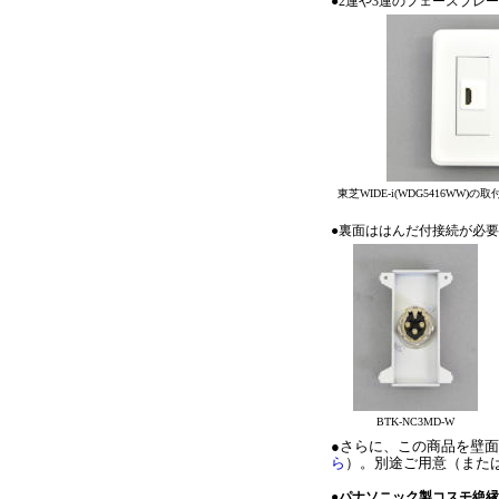
●2連や3連のフェースプ
東芝WIDE-i(WDG5416WW
●裏面ははんだ付接続が必
BTK-NC3MD-W
●さらに、この商品を壁
ら
）。別途ご用意（また
●
パナソニック製コスモ絶縁