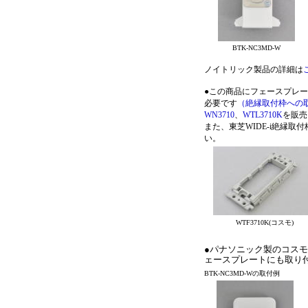
BTK-NC3MD-W
ノイトリック製品の詳細は
●この商品にフェースプレ
必要です
（絶縁取付枠への
WN3710
、
WTL3710K
を販売
また、東芝WIDE-i絶縁取付
WTF3710K(コスモ)
●パナソニック製のコスモ
ェースプレートにも取り
BTK-NC3MD-Wの取付例