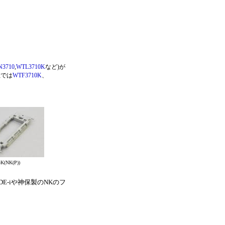
3710
,
WTL3710K
など)が
社では
WTF3710K
、
K(NK(P))
-iや神保製のNKのフ