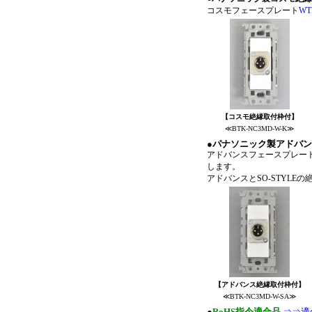
コスモフェースプレート
WT
【コスモ絶縁取付枠付】
≪BTK-NC3MD-W-K≫
●
パナソニック製アドバンス
アドバンスフェースプレー
します。
アドバンスとSO-S
【アドバンス絶縁取付枠付】
≪BTK-NC3MD-W-SA≫
●
RoHS指令適合品
⇒⇒適