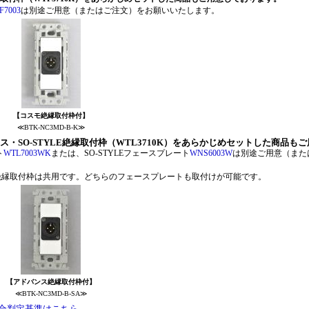
F7003
は別途ご用意（またはご注文）をお願いいたします。
【コスモ絶縁取付枠付】
≪BTK-NC3MD-B-K≫
・SO-STYLE絶縁取付枠（WTL3710K）をあらかじめセットした商品も
ト
WTL7003WK
または、SO-STYLEフェースプレート
WNS6003W
は別途ご用意（また
TYLEの絶縁取付枠は共用です。どちらのフェースプレートも取
【アドバンス絶縁取付枠付】
≪BTK-NC3MD-B-SA≫
合判定基準はこちら