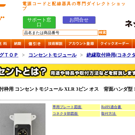
電源コードと配線器具の専門ダイレクトショッ
プ
サポート窓
お問合せ
口
グＴＯＰ
>
コンセントモジュール
>
絶縁取付枠用(コネクタ
枠用 コンセントモジュール XLR 3ピン オス 背面ハンダ型
専用プレート図面
RoHS適合書
コネクタ部図面
取付方法