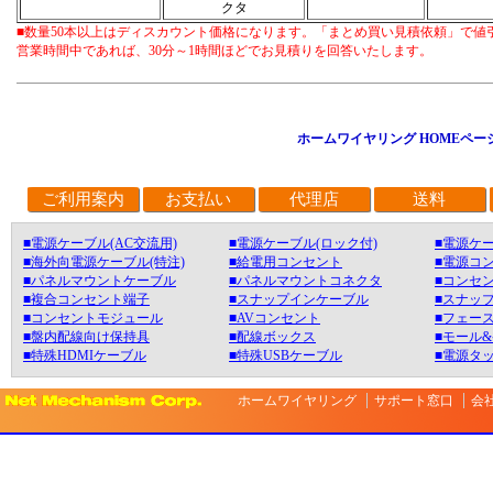
クタ
■数量50本以上はディスカウント価格になります。「まとめ買い見積依頼」で値
営業時間中であれば、30分～1時間ほどでお見積りを回答いたします。
ホームワイヤリング HOMEペー
ご利用案内
お支払い
代理店
送料
■電源ケーブル(AC交流用)
■電源ケーブル(ロック付)
■電源ケー
■海外向電源ケーブル(特注)
■給電用コンセント
■電源コ
■パネルマウントケーブル
■パネルマウントコネクタ
■コンセン
■複合コンセント端子
■スナップインケーブル
■スナッ
■コンセントモジュール
■AVコンセント
■フェース
■盤内配線向け保持具
■配線ボックス
■モール
■特殊HDMIケーブル
■特殊USBケーブル
■電源タ
ホームワイヤリング
サポート窓口
会