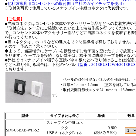
◆
他社製家具用コンセントへの取付例（当社のガイドチップを使用）
※取付例写真で使用しているスナップイン中継コネクタは代表例です。
【ご注意】
◆当該コネクタはコンセント本体やアクセサリー部品などへの装着方法や
『取付方法』を十分にご確認いただいた上で装着作業を行ってください。
で、コンセント本体やアクセサリー部品などに当該コネクタを装着する際
を行ってください。
◆当コネクタは、ホコリなどの進入を防ぐ防塵機構は有しておりません。
んので、予めご了承ください。
◆よって、当該端子にケーブルを接続せずに端子面を空けたままで放置す
あります。ケーブルを接続しない端子は、端子面に防塵テープを貼るなど
◆弊社ではスナップイン端子を直接パネル板などへ取り付けることは推奨
などへ取り付ける場合は、下記のベゼル
（型番：3013BUS12WH/3013BUS
ております。
ベゼルの取付可能なパネルの仕様条件は、下
・板厚＝1.4mm～1.5mm （塗装を施してい
・取付穴開口形状＝タテ24.1mm×ヨコ16.8
す）
型番
タイプまたは長さ
単価
数量
スナップイン中継コネ
クタ
¥ 900
SIM-USBAB-WH-S2
(税込み ¥ 990)
USB AコネクタBコネ