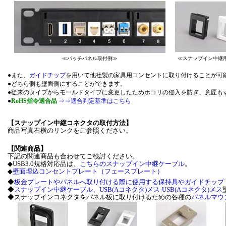
≪パッチパネル取付例≫
≪スナップイン中継
●また、
ガイドチップ
を用いて他社製の家具用コンセントに取り付けることが可能
●どちら側も壁面側にすることができます。
●従来のタイプからモールドタイプに変更したためホコリの侵入を防ぎ、意匠も
●
RoHS指令適合品
⇒⇒適合判定基準はこちら
【スナップイン中継コネクタの取付方法】
商品写真右横のリンクをご参照ください。
【関連商品】
下記の関連商品も合わせてご検討ください。
◆USB3.0規格対応品は、
こちらのスナップイン中継ケーブル
。
◆
壁面埋込コンセントプレート（フェースプレート）
◆
板金プレートやパネルへ取り付ける際に使用する保持具やガイドチップ
◆
スナップイン中継ケーブル、USB(Aコネクタ)メス‐USB(Aコネクタ)メス
◆スナップインコネクタをパネル板に取り付けるための各種の
パネルマウ