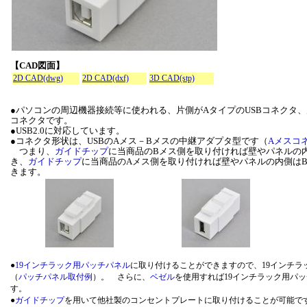
【CAD図面】
2D CAD(dwg)
2D CAD(dxf)
3D CAD(stp)
●パソコンの周辺機器接続等に使われる、片側がAタイプのUSBコネクタ、
コネクタです。
●USB2.0に対応しています。
●コネクタ形状は、USBのAメス－Bメスの中継アダプタ型です（
Aメスコ
つまり、
ガイドチップ
に当商品のBメス側を取り付ければ壁やパネルの内
き、
ガイドチップ
に当商品のAメス側を取り付ければ壁やパネルの内側はB
きます。
●
19インチラック用パッチパネル
に取り付けることができますので、19インチ
（
パッチパネル取付例
）。 さらに、
ベゼル
を使用すれば19インチラック用パ
す。
●
ガイドチップ
を用いて他社製のコンセントプレートに取り付けることが可能です