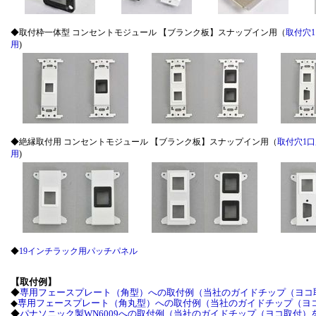
◆取付枠一体型 コンセントモジュール 【ブランク板】スナップイン用（
取付穴
用
)
◆絶縁取付用 コンセントモジュール 【ブランク板】スナップイン用（
取付穴1口
用
)
◆
19インチラック用パッチパネル
【取付例】
◆
専用フェースプレート（角型）への取付例（当社のガイドチップ（ヨコ
◆
専用フェースプレート（角丸型）への取付例（当社のガイドチップ（ヨ
◆
パナソニック製WN6009への取付例（当社のガイドチップ（ヨコ取付）