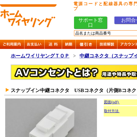
電源コードと配線器具の専
プ
サポート窓
お問合
口
ホームワイリヤングＴＯＰ
>
中継コネクタ（スナップ
スナップイン中継コネクタ USBコネクタ（片側Bコネ
図面(pdf)
取付方法