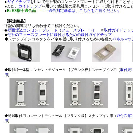
●
ガイドチップ
を用いて他社製のコンセントプレートに取り付けることが可
●また、
ガイドチップ
を用いて他社製の家具用コンセントに取り付けること
●
RoHS指令適合品
⇒⇒適合判定基準は、こちらをご覧ください。
【関連商品】
下記の関連商品も合わせてご検討ください。
◆
壁面埋込コンセントプレート（フェースプレート）
※
取付ガイドチッ
◆
他社のフェースプレートに取付けるための取付ガイドチップ
◆スナップインコネクタをパネル板に取り付けるための各種の
パネルマウ
◆取付枠一体型 コンセントモジュール 【ブランク板】スナップイン用（
取付穴
用
)
◆絶縁取付用 コンセントモジュール 【ブランク板】スナップイン用（
取付穴1口
用
)