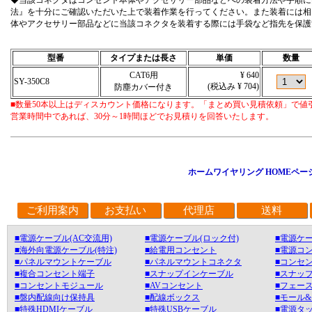
法』を十分にご確認いただいた上で装着作業を行ってください。また装着には相
体やアクセサリー部品などに当該コネクタを装着する際には手袋など指先を保護
型番
タイプまたは長さ
単価
数量
CAT6用
¥ 640
SY-350C8
(税込み ¥ 704)
防塵カバー付き
■数量50本以上はディスカウント価格になります。「まとめ買い見積依頼」で値
営業時間中であれば、30分～1時間ほどでお見積りを回答いたします。
ホームワイヤリング HOMEペー
ご利用案内
お支払い
代理店
送料
■電源ケーブル(AC交流用)
■電源ケーブル(ロック付)
■電源ケー
■海外向電源ケーブル(特注)
■給電用コンセント
■電源コ
■パネルマウントケーブル
■パネルマウントコネクタ
■コンセン
■複合コンセント端子
■スナップインケーブル
■スナッ
■コンセントモジュール
■AVコンセント
■フェース
■盤内配線向け保持具
■配線ボックス
■モール
■特殊HDMIケーブル
■特殊USBケーブル
■電源タ