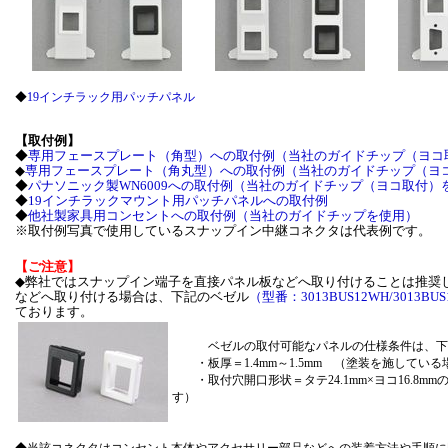
◆
19インチラック用パッチパネル
【取付例】
◆
専用フェースプレート（角型）への取付例（当社のガイドチップ（ヨコ
◆
専用フェースプレート（角丸型）への取付例（当社のガイドチップ（ヨ
◆
パナソニック製WN6009への取付例（当社のガイドチップ（ヨコ取付）
◆
19インチラックマウント用パッチパネルへの取付例
◆
他社製家具用コンセントへの取付例（当社のガイドチップを使用）
※取付例写真で使用しているスナップイン中継コネクタは代表例です。
【ご注意】
◆弊社ではスナップイン端子を直接パネル板などへ取り付けることは推奨
などへ取り付ける場合は、下記のベゼル
（型番：3013BUS12WH/3013BUS
ております。
ベゼルの取付可能なパネルの仕様条件は、下
・板厚＝1.4mm～1.5mm （塗装を施してい
・取付穴開口形状＝タテ24.1mm×ヨコ16.8
す）
◆当該コネクタはコンセント本体やアクセサリー部品などへの装着方法や手順に