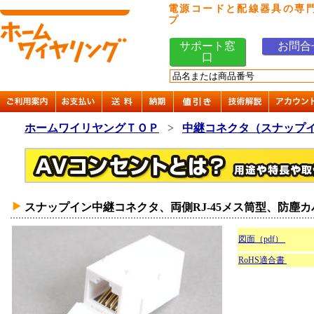
電源コードと配線器具の専
プ
サポート窓
お問合
口
ホームワイリヤングＴＯＰ
>
中継コネクタ（スナップ
スナップイン中継コネクタ、両側RJ-45メス筒型、防塵カ
図面（pdf）
RoHS適合書