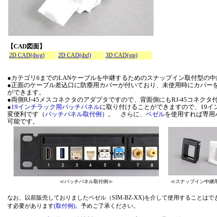
【CAD図面】
2D CAD(dwg)
2D CAD(dxf)
3D CAD(stp)
●カテゴリ6までのLANケーブルを中継するためのスナップイン取付型の
●正面のケーブル差込口に防塵用カバーが付いており、未使用時にカバー
ができます。
●両側RJ-45メスコネクタのアダプタですので、背面側にもRJ-45コネク
●
19インチラック用パッチパネル
に取り付けることができますので、19イ
変便利です（
パッチパネル取付例
）。 さらに、
ベゼル
を使用すれば専用
可能です。
≪パッチパネル取付例≫
≪スナップイン中継
なお、以前販売しておりましたベゼル（SIM-BZ-XX)を介して使用すること
す必要があります
(取付例)
。予めご了承ください。