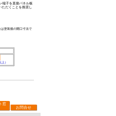
ン端子を直接パネル板
いただくことを推奨し
場合は塗装後の開口寸法で
以上）
ト窓
お問合せ