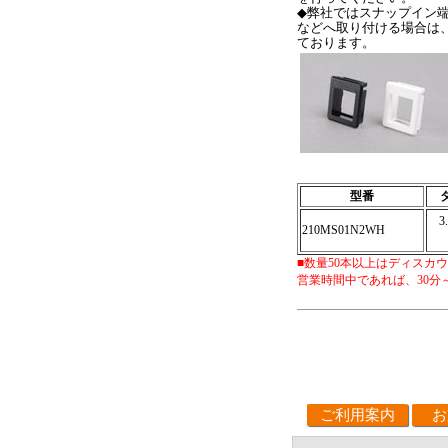
◆弊社ではスナップイン
などへ取り付ける場合は
ております。
型番
210MS01N2WH
■数量50本以上はディス
営業時間中であれば、30分
ご利用案内
お