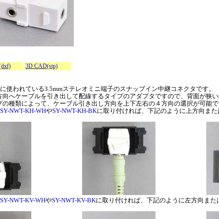
dxf)
3D CAD(stp)
に使われている3.5mmステレオミニ端子のスナップイン中継コネクタです。
ル方向へケーブルを引き出して配線するタイプのアダプタですので、背面が狭
プの種類によって、ケーブル引き出し方向を上下左右の４方向の選択が可能で
SY-NWT-KH-WH
や
SY-NWT-KH-BK
に取り付ければ、下記のように上方向また
SY-NWT-KV-WH
や
SY-NWT-KV-BK
に取り付ければ、下記のように左方向また