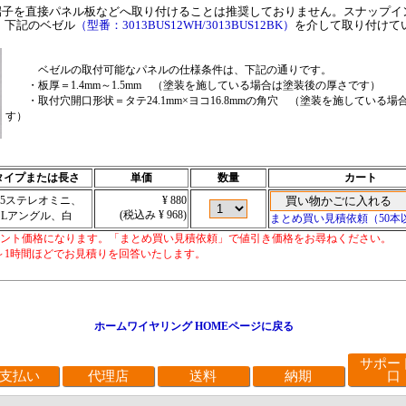
端子を直接パネル板などへ取り付けることは推奨しておりません。スナップイ
、下記のベゼル
（型番：3013BUS12WH/3013BUS12BK）
を介して取り付けて
ベゼルの取付可能なパネルの仕様条件は、下記の通りです。
・板厚＝1.4mm～1.5mm （塗装を施している場合は塗装後の厚さです）
・取付穴開口形状＝タテ24.1mm×ヨコ16.8mmの角穴 （塗装を施している
す）
タイプまたは長さ
単価
数量
カート
3.5ステレオミニ、
¥ 880
(税込み ¥ 968)
Lアングル、白
まとめ買い見積依頼（50本
カウント価格になります。「まとめ買い見積依頼」で値引き価格をお尋ねください。
～1時間ほどでお見積りを回答いたします。
ホームワイヤリング HOMEページに戻る
サポー
支払い
代理店
送料
納期
口