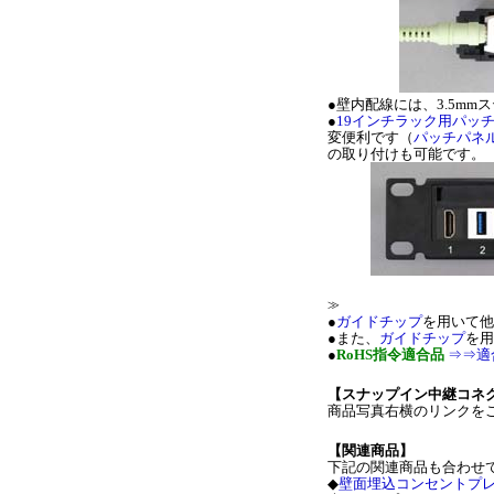
●壁内配線には、3.5m
●
19インチラック用パッ
変便利です（
パッチパネ
の取り付けも可能です。
≫
●
ガイドチップ
を用いて他
●また、
ガイドチップ
を用
●
RoHS指令適合品
⇒⇒適
【スナップイン中継コネ
商品写真右横のリンクを
【関連商品】
下記の関連商品も合わせ
◆
壁面埋込コンセントプ