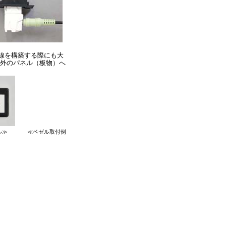
線を構築する際にも大
以外のパネル（板物）へ
ル≫
≪ベゼル取付例