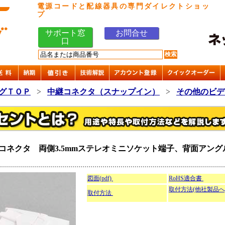
電源コードと配線器具の専門ダイレクトショッ
プ
サポート窓
お問合せ
口
グＴＯＰ
>
中継コネクタ（スナップイン）
>
その他のビデ
コネクタ 両側3.5mmステレオミニソケット端子、背面アン
図面(pdf)
RoHS適合書
取付方法(他社製品へ
取付方法