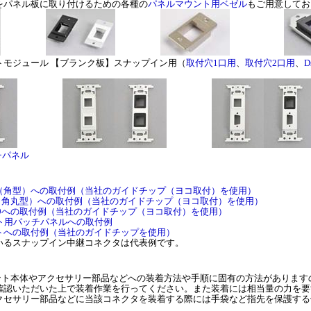
をパネル板に取り付けるための各種の
パネルマウント用ベゼル
もご用意してお
トモジュール 【ブランク板】スナップイン用（
取付穴1口用
、
取付穴2口用
、
チパネル
（角型）への取付例（当社のガイドチップ（ヨコ取付）を使用）
（角丸型）への取付例（当社のガイドチップ（ヨコ取付）を使用）
09への取付例（当社のガイドチップ（ヨコ取付）を使用）
ト用パッチパネルへの取付例
トへの取付例（当社のガイドチップを使用）
いるスナップイン中継コネクタは代表例です。
ント本体やアクセサリー部品などへの装着方法や手順に固有の方法があります
確認いただいた上で装着作業を行ってください。また装着には相当量の力を要
クセサリー部品などに当該コネクタを装着する際には手袋など指先を保護する