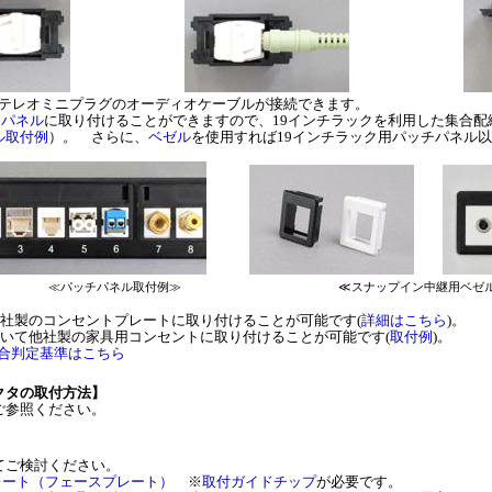
mステレオミニプラグのオーディオケーブルが接続できます。
チパネル
に取り付けることができますので、19インチラックを利用した集合配
ル取付例
）。 さらに、
ベゼル
を使用すれば19インチラック用パッチパネル
≪パッチパネル取付例≫
≪スナップイン中継用ベゼ
社製のコンセントプレートに取り付けることが可能です(
詳細はこちら
)。
いて他社製の家具用コンセントに取り付けることが可能です(
取付例
)。
合判定基準はこちら
クタの取付方法】
ご参照ください。
てご検討ください。
レート（フェースプレート）
※
取付ガイドチップ
が必要です。