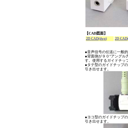
【CAD図面】
2D CAD(dwg)
2D CAD(
●音声信号の伝送に一般的
●背面側が９０°アング
す。使用するガイドチッ
●タテ型のガイドチップの
引き出せます。
●ヨコ型のガイドチップの
引き出せます。