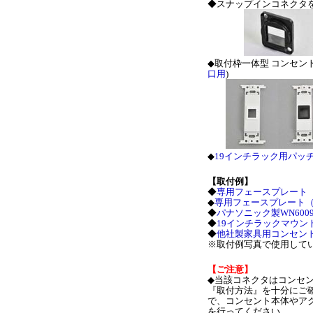
◆スナップインコネクタ
◆取付枠一体型 コンセン
口用
)
◆
19インチラック用パッ
【取付例】
◆
専用フェースプレート
◆
専用フェースプレート
◆
パナソニック製WN60
◆
19インチラックマウン
◆
他社製家具用コンセン
※取付例写真で使用して
【ご注意】
◆当該コネクタはコンセ
『取付方法』を十分にご
で、コンセント本体やア
を行ってください。