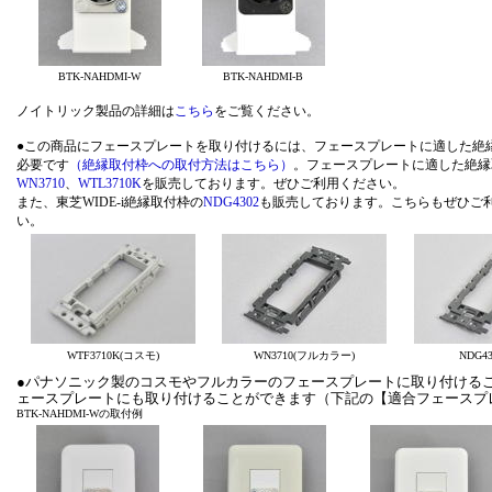
BTK-NAHDMI-W
BTK-NAHDMI-B
ノイトリック製品の詳細は
こちら
をご覧ください。
●この商品にフェースプレートを取り付けるには、フェースプレートに適した絶
必要です
（絶縁取付枠への取付方法はこちら）
。フェースプレートに適した絶縁
WN3710
、
WTL3710K
を販売しております。ぜひご利用ください。
また、東芝WIDE-i絶縁取付枠の
NDG4302
も販売しております。こちらもぜひご
い
WTF3710K(コスモ)
WN3710(フルカラー)
NDG430
●パナソニック製のコスモやフルカラーのフェースプレートに取り付けること
ェースプレートにも取り付けることができます（下記の【適合フェースプ
BTK-NAHDMI-Wの取付例