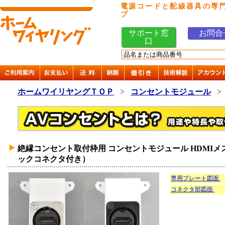
電源コードと配線器具の専
プ
サポート窓
お問合
口
ホームワイリヤングＴＯＰ
>
コンセントモジュール
絶縁コンセント取付枠用 コンセントモジュール HDMIメ
ックコネクタ付き）
専用プレート図面
コネクタ部図面