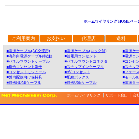
ホームワイヤリング HOMEペー
ご利用案内
お支払い
代理店
送料
■電源ケーブル(AC交流用)
■電源ケーブル(ロック付)
■電源ケー
■海外向電源ケーブル(特注)
■給電用コンセント
■電源コ
■パネルマウントケーブル
■パネルマウントコネクタ
■コンセン
■複合コンセント端子
■スナップインケーブル
■スナッ
■コンセントモジュール
■AVコンセント
■フェース
■盤内配線向け保持具
■配線ボックス
■モール
■特殊HDMIケーブル
■特殊USBケーブル
■電源タ
ホームワイヤリング
サポート窓口
会