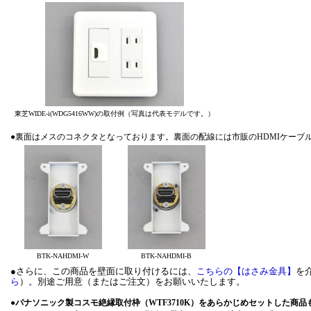
東芝WIDE-i(WDG5416WW)の取付例（写真は代表モデルです。）
●裏面はメスのコネクタとなっております。裏面の配線には市販のHDMIケーブ
BTK-NAHDMI-W
BTK-NAHDMI-B
●さらに、この商品を壁面に取り付けるには、
こちらの【はさみ金具】
を
ら
）。別途ご用意（またはご注文）をお願いいたします。
●
パナソニック製コスモ絶縁取付枠（WTF3710K）をあらかじめセットした商