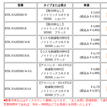
型番
タイプまたは長さ
単価
【取付枠なし】
¥ 3,910
BTK-NAHDMI-W
ノイトリックコネクタ
(税込み ¥ 4,301)
HDMI シルバー
【取付枠なし】
¥ 4,000
BTK-NAHDMI-B
ノイトリックコネクタ
(税込み ¥ 4,400)
HDMI ブラック
【コスモ絶縁取付枠付】
¥ 4,080
BTK-NAHDMI-W-K
ノイトリックコネクタ
(税込み ¥ 4,488)
HDMI シルバー
【コスモ絶縁取付枠付】
¥ 4,170
BTK-NAHDMI-B-K
ノイトリックコネクタ
(税込み ¥ 4,587)
HDMI ブラック
【アドバンス・SO-STYLE
絶縁取付枠付】
¥ 4,080
BTK-NAHDMI-W-SA
(税込み ¥ 4,488)
ノイトリックコネクタ
HDMI シルバー
【アドバンス・SO-STYLE
絶縁取付枠付】
¥ 4,170
BTK-NAHDMI-B-SA
(税込み ¥ 4,587)
ノイトリックコネクタ
HDMI ブラック
■数量50本以上はディスカウント価格になります。「まとめ買い見積依頼」で値
営業時間中であれば、30分～1時間ほどでお見積りを回答いたします。