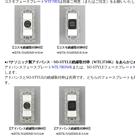
コスモフェースプレート
WTF7003
は別途ご用意（またはご
【コスモ絶縁取付枠付】
【コスモ絶縁取付枠付】
≪BTK-NAHDMI-W-K≫
≪BTK-NAHDMI-B-K≫
●
パナソニック製アドバンス・SO-STYLE絶縁取付枠（WTL3710K）をあら
アドバンスフェースプレート
WTL7003WK
または、SO-STYLEフェースプレート
します。
アドバンスとSO-STYLEの絶縁取付枠は共用です。どちらのフェースプレート
す。
【アドバンス絶縁取付枠付】
【アドバンス絶縁取付枠付】
≪BTK-NAHDMI-W-SA≫
≪BTK-NAHDMI-B-SA≫