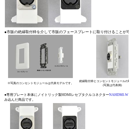
●市販の絶縁取付枠を介して市販のフェースプレートに取り付けることが
絶縁取付枠とコンセントモジュールの
※写真のコンセントモジュールは代表モデルです。
(写真は代表例)
●専用プレート本体にノイトリック製HDMIレセプタクルコネクター
NAHDMI-
み込んだ商品です。