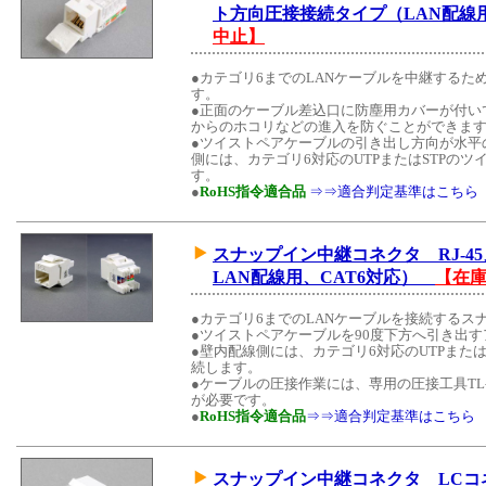
ト方向圧接接続タイプ（LAN配線
中止】
●カテゴリ6までのLANケーブルを中継する
す。
●正面のケーブル差込口に防塵用カバーが付い
からのホコリなどの進入を防ぐことができま
●ツイストペアケーブルの引き出し方向が水平
側には、カテゴリ6対応のUTPまたはSTPの
す。
●
RoHS指令適合品
⇒⇒適合判定基準はこちら
スナップイン中継コネクタ RJ-4
LAN配線用、CAT6対応）
【在
●カテゴリ6までのLANケーブルを接続するス
●ツイストペアケーブルを90度下方へ引き出
●壁内配線側には、カテゴリ6対応のUTPまた
続します。
●ケーブルの圧接作業には、専用の圧接工具TL-C6
が必要です。
●
RoHS指令適合品
⇒⇒適合判定基準はこちら
スナップイン中継コネクタ LCコネ