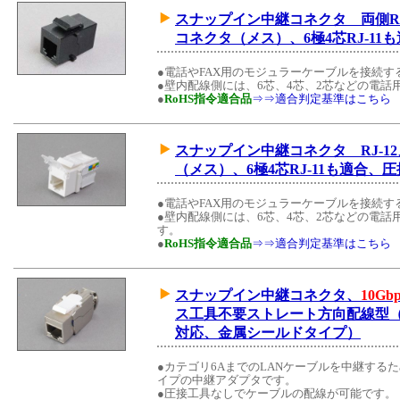
スナップイン中継コネクタ 両側RJ
コネクタ（メス）、6極4芯RJ-1
●電話やFAX用のモジュラーケーブルを接続
●壁内配線側には、6芯、4芯、2芯などの電
●
RoHS指令適合品
⇒⇒適合判定基準はこちら
スナップイン中継コネクタ RJ-1
（メス）、6極4芯RJ-11も適合
●電話やFAX用のモジュラーケーブルを接続
●壁内配線側には、6芯、4芯、2芯などの電
す。
●
RoHS指令適合品
⇒⇒適合判定基準はこちら
スナップイン中継コネクタ、
10Gbp
ス工具不要ストレート方向配線型（L
対応、金属シールドタイプ）
●カテゴリ6AまでのLANケーブルを中継する
イプの中継アダプタです。
●圧接工具なしでケーブルの配線が可能です。