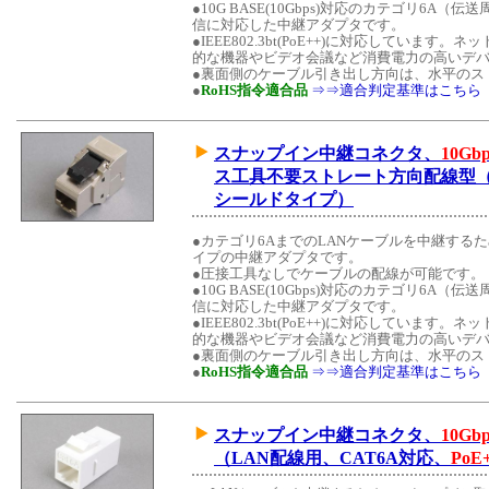
●10G BASE(10Gbps)対応のカテゴリ6A（伝
信に対応した中継アダプタです。
●IEEE802.3bt(PoE++)に対応していま
的な機器やビデオ会議など消費電力の高いデ
●裏面側のケーブル引き出し方向は、水平のス
●
RoHS指令適合品
⇒⇒適合判定基準はこちら
スナップイン中継コネクタ、
10Gbp
ス工具不要ストレート方向配線型（L
シールドタイプ）
●カテゴリ6AまでのLANケーブルを中継する
イプの中継アダプタです。
●圧接工具なしでケーブルの配線が可能です。
●10G BASE(10Gbps)対応のカテゴリ6A（伝
信に対応した中継アダプタです。
●IEEE802.3bt(PoE++)に対応していま
的な機器やビデオ会議など消費電力の高いデ
●裏面側のケーブル引き出し方向は、水平のス
●
RoHS指令適合品
⇒⇒適合判定基準はこちら
スナップイン中継コネクタ、
10Gbp
（LAN配線用、CAT6A対応、
PoE