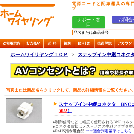
電源コードと配線器具の専
プ
サポート窓
お問合
口
ホームワイリヤングＴＯＰ
>
スナップイン中継コネク
写真または商品名をクリックして、商品の詳細情報をご覧ください
スナップイン中継コネクタ BNC
50Ω
）
●制御信号などに幅広く使用されるBNCコネ
●コネクタ形状はメス－メスの中継アダプタ型
●
RoHS指令適合品
⇒⇒適合判定基準はこちら