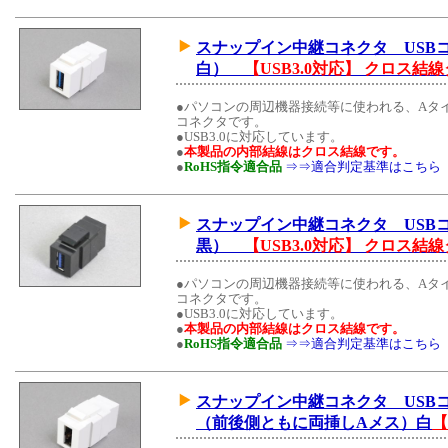
スナップイン中継コネクタ US
白）
【USB3.0対応】 クロス結
●パソコンの周辺機器接続等に使われる、Aタ
コネクタです。
●USB3.0に対応しています。
●
本製品の内部結線はクロス結線です。
●
RoHS指令適合品
⇒⇒適合判定基準はこちら
スナップイン中継コネクタ US
黒）
【USB3.0対応】 クロス結
●パソコンの周辺機器接続等に使われる、Aタ
コネクタです。
●USB3.0に対応しています。
●
本製品の内部結線はクロス結線です。
●
RoHS指令適合品
⇒⇒適合判定基準はこちら
スナップイン中継コネクタ USB
（前後側ともに両挿しAメス）白
【