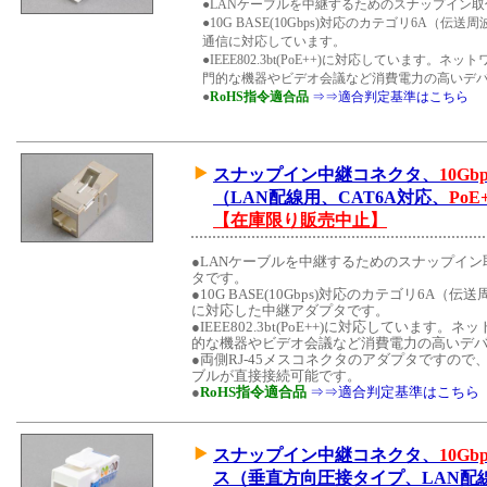
●LANケーブルを中継するためのスナップイン
●10G BASE(10Gbps)対応のカテゴリ6A（伝送
通信に対応しています。
●IEEE802.3bt(PoE++)に対応しています
門的な機器やビデオ会議など消費電力の高いデ
●
RoHS指令適合品
⇒⇒適合判定基準はこちら
スナップイン中継コネクタ、
10Gbp
（LAN配線用、CAT6A対応、
PoE
【在庫限り販売中止】
●LANケーブルを中継するためのスナップイ
タです。
●10G BASE(10Gbps)対応のカテゴリ6A（伝
に対応した中継アダプタです。
●IEEE802.3bt(PoE++)に対応していま
的な機器やビデオ会議など消費電力の高いデ
●両側RJ-45メスコネクタのアダプタですので、
ブルが直接接続可能です。
●
RoHS指令適合品
⇒⇒適合判定基準はこちら
スナップイン中継コネクタ、
10Gbp
ス（垂直方向圧接タイプ、LAN配線