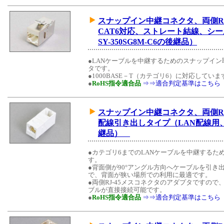
スナップイン中継コネクタ、両側RJ
CAT6対応、ストレート結線、シー
SY-350SG8M-C6の後継品）
●LANケーブルを中継するためのスナップイ
タです。
●1000BASE－T（カテゴリ6）に対応していま
●
RoHS指令適合品
⇒⇒適合判定基準はこちら
スナップイン中継コネクタ、両側RJ
配線引き出しタイプ（LAN配線用、CA
継品）
●カテゴリ6までのLANケーブルを中継する
す。
●背面側が90°アングル方向へケーブルを引
で、背面が狭い場所での利用に最適です。
●両側RJ-45メスコネクタのアダプタですので、
ブルが直接接続可能です。
●
RoHS指令適合品
⇒⇒適合判定基準はこちら