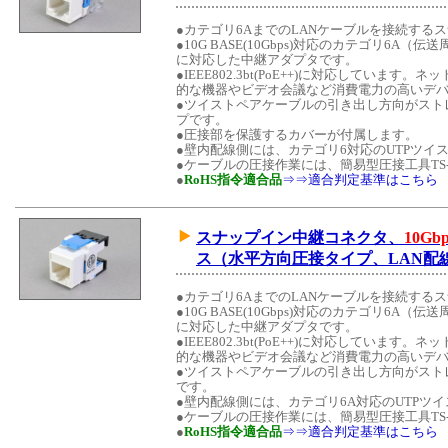
●カテゴリ6AまでのLANケーブルを接続する
●10G BASE(10Gbps)対応のカテゴリ6A（伝
に対応した中継アダプタです。
●IEEE802.3bt(PoE++)に対応していま
的な機器やビデオ会議など消費電力の高いデ
●ツイストペアケーブルの引き出し方向がスト
プです。
●圧接部を保護するカバーが付属します。
●壁内配線側には、カテゴリ6対応のUTPツ
●ケーブルの圧接作業には、簡易型圧接工具TS-
●
RoHS指令適合品
⇒⇒適合判定基準はこちら
スナップイン中継コネクタ、
10Gbp
ス（水平方向圧接タイプ、LAN配線
●カテゴリ6AまでのLANケーブルを接続する
●10G BASE(10Gbps)対応のカテゴリ6A（伝
に対応した中継アダプタです。
●IEEE802.3bt(PoE++)に対応していま
的な機器やビデオ会議など消費電力の高いデ
●ツイストペアケーブルの引き出し方向がスト
です。
●壁内配線側には、カテゴリ6A対応のUTPツ
●ケーブルの圧接作業には、簡易型圧接工具TS-
●
RoHS指令適合品
⇒⇒適合判定基準はこちら