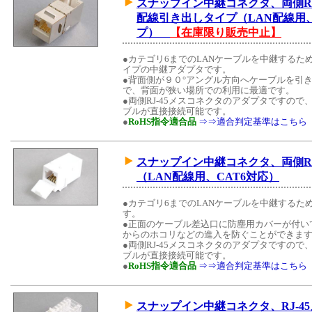
スナップイン中継コネクタ、両側RJ
配線引き出しタイプ（LAN配線用
プ）
【在庫限り販売中止】
●カテゴリ6までのLANケーブルを中継する
イプの中継アダプタです。
●背面側が９０°アングル方向へケーブルを引
で、背面が狭い場所での利用に最適です。
●両側RJ-45メスコネクタのアダプタですので、
ブルが直接接続可能です。
●
RoHS指令適合品
⇒⇒適合判定基準はこちら
スナップイン中継コネクタ、両側RJ
（LAN配線用、CAT6対応）
●カテゴリ6までのLANケーブルを中継する
す。
●正面のケーブル差込口に防塵用カバーが付い
からのホコリなどの進入を防ぐことができま
●両側RJ-45メスコネクタのアダプタですので、
ブルが直接接続可能です。
●
RoHS指令適合品
⇒⇒適合判定基準はこちら
スナップイン中継コネクタ、RJ-4