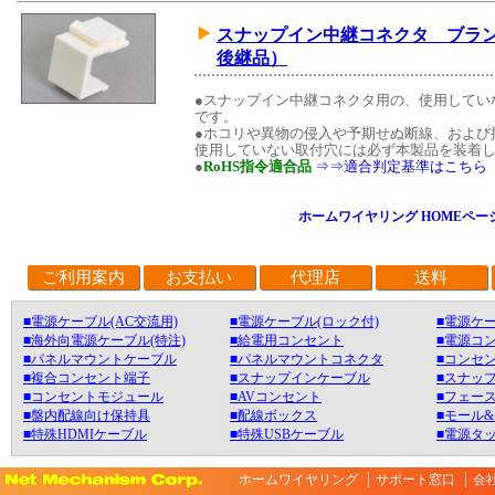
スナップイン中継コネクタ ブランク
後継品）
●スナップイン中継コネクタ用の、使用してい
です。
●ホコリや異物の侵入や予期せぬ断線、および
使用していない取付穴には必ず本製品を装着
●
RoHS指令適合品
⇒⇒適合判定基準はこちら
ホームワイヤリング HOMEペー
ご利用案内
お支払い
代理店
送料
■電源ケーブル(AC交流用)
■電源ケーブル(ロック付)
■電源ケー
■海外向電源ケーブル(特注)
■給電用コンセント
■電源コ
■パネルマウントケーブル
■パネルマウントコネクタ
■コンセン
■複合コンセント端子
■スナップインケーブル
■スナッ
■コンセントモジュール
■AVコンセント
■フェース
■盤内配線向け保持具
■配線ボックス
■モール
■特殊HDMIケーブル
■特殊USBケーブル
■電源タ
ホームワイヤリング
サポート窓口
会