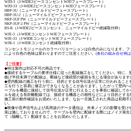
WJD-3（J-WIDE2ピースコンセントWJDフェースプレート）
WJD-33（J-WIDE2ピースコンセントWJDフェースプレート）
HBP-3U（ニューマイルドビーフェースプレート）
HBP-3U-2（ニューマイルドビーフェースプレート）
NKP-3UF PW（ニューマイルドビーフェースプレート）
NKP-3UF-2 PW（ニューマイルドビーフェースプレート）
BS-K（J-WIDE2ピースコンセント、ニューマイルドビー絶縁取付枠）
WJE-3（J-WIDEコンセントWJEフェースプレート）
WJE-33（J-WIDEコンセントWJEフェースプレート）
WJK-1（J-WIDEコンセント絶縁取付枠）
コンセントモジュールのカラーバリエーションは白色のみになります。フ
により白色の色味は変わりますのでご注意ください。(
各社の組み合せ例は
【ご注意】
◆特注製作は対応不可の商品です。
◆接続するケーブルの要求仕様に従った配線施工をしてください。特に、
曲げ半径未満での配線は、断線など接続部の破損を生じる場合があります
◆壁内配線の施工を行う前に、目的とする信号伝送が正常に行われること
工を行うと容易に修正ができなくなることがあります。したがって壁内へ
ーブルを機器に接続して信号伝送が正常に行えることを事前に確認してか
ルを超える長距離配線では、接続する機器との相性などにより目的とする
施工前の動作確認をお奨めいたします。なお一旦施工された商品は初期不
い。
◆映像や音声信号および高周波のデータ通信は、外来ノイズの影響を受け
策は施しておりませんので、ケーブルを壁内に配線する際にはノイズ発生
て（隔離して）配線することをお奨めいたします。