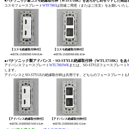
●
パナソニック製コスモ絶縁取付枠（WTF3710K）をあらかじめセットした商
コスモフェースプレート
WTF7003
は別途ご用意（またはご注文
【コスモ絶縁取付枠付】
【コスモ絶縁取付枠付】
≪BTK-2SIHDMI-WH-K≫
≪BTK-2SIHDMI-BK-K≫
●
パナソニック製アドバンス・SO-STYLE絶縁取付枠（WTL3710K）
アドバンスフェースプレート
WTL7003WK
または、SO-STYLEフェースプレート
します。
アドバンスとSO-STYLEの絶縁取付枠は共用です。どちらの
【アドバンス絶縁取付枠付】
【アドバンス絶縁取付枠付】
≪BTK-2SIHDMI-WH-SA≫
≪BTK-2SIHDMI-BK-SA≫