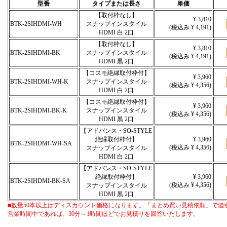
型番
タイプまたは長さ
単価
【取付枠なし】
¥ 3,810
BTK-2SIHDMI-WH
スナップインスタイル
(税込み ¥ 4,191)
HDMI 白 2口
【取付枠なし】
¥ 3,810
BTK-2SIHDMI-BK
スナップインスタイル
(税込み ¥ 4,191)
HDMI 黒 2口
【コスモ絶縁取付枠付】
¥ 3,960
BTK-2SIHDMI-WH-K
スナップインスタイル
(税込み ¥ 4,356)
HDMI 白 2口
【コスモ絶縁取付枠付】
¥ 3,960
BTK-2SIHDMI-BK-K
スナップインスタイル
(税込み ¥ 4,356)
HDMI 黒 2口
【アドバンス・SO-STYLE
絶縁取付枠付】
¥ 3,960
BTK-2SIHDMI-WH-SA
(税込み ¥ 4,356)
スナップインスタイル
HDMI 白 2口
【アドバンス・SO-STYLE
絶縁取付枠付】
¥ 3,960
BTK-2SIHDMI-BK-SA
(税込み ¥ 4,356)
スナップインスタイル
HDMI 黒 2口
■数量50本以上はディスカウント価格になります。「まとめ買い見積依頼」で値
営業時間中であれば、30分～1時間ほどでお見積りを回答いたします。