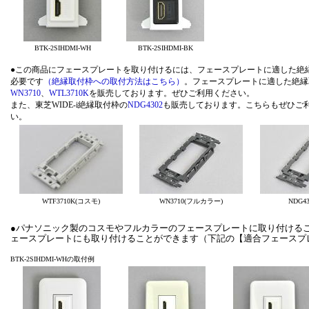
BTK-2SIHDMI-WH
BTK-2SIHDMI-BK
●この商品にフェースプレートを取り付けるには、フェースプレートに適した絶
必要です
（絶縁取付枠への取付方法はこちら）
。フェースプレートに適した絶縁
WN3710
、
WTL3710K
を販売しております。ぜひご利用ください。
また、東芝WIDE-i絶縁取付枠の
NDG4302
も販売しております。こちらもぜひご
い
WTF3710K(コスモ)
WN3710(フルカラー)
NDG430
●パナソニック製のコスモやフルカラーのフェースプレートに取り付けること
ェースプレートにも取り付けることができます（下記の【適合フェースプ
BTK-2SIHDMI-WHの取付例