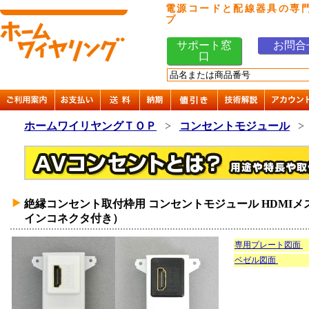
電源コードと配線器具の専
プ
サポート窓
お問合
口
ホームワイリヤングＴＯＰ
>
コンセントモジュール
絶縁コンセント取付枠用 コンセントモジュール HDMIメ
インコネクタ付き）
専用プレート図面
ベゼル図面