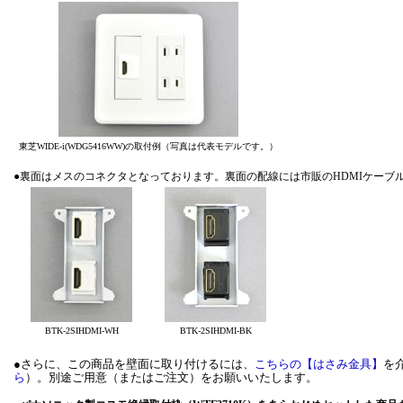
東芝WIDE-i(WDG5416WW)の取付例（写真は代表モデルです。）
●裏面はメスのコネクタとなっております。裏面の配線には市販のHDMIケー
BTK-2SIHDMI-WH
BTK-2SIHDMI-BK
●さらに、この商品を壁面に取り付けるには、
こちらの【はさみ金具】
を
ら
）。別途ご用意（またはご注文）をお願いいたします。