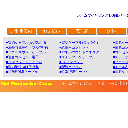
ホームワイヤリング HOMEペー
ご利用案内
お支払い
代理店
送料
■電源ケーブル(AC交流用)
■電源ケーブル(ロック付)
■電源ケー
■海外向電源ケーブル(特注)
■給電用コンセント
■電源コ
■パネルマウントケーブル
■パネルマウントコネクタ
■コンセン
■複合コンセント端子
■スナップインケーブル
■スナッ
■コンセントモジュール
■AVコンセント
■フェース
■盤内配線向け保持具
■配線ボックス
■モール
■特殊HDMIケーブル
■特殊USBケーブル
■電源タ
ホームワイヤリング
サポート窓口
会