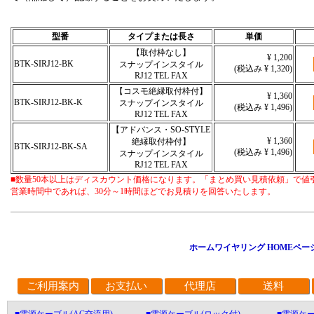
型番
タイプまたは長さ
単価
【取付枠なし】
¥ 1,200
BTK-SIRJ12-BK
スナップインスタイル
(税込み ¥ 1,320)
RJ12 TEL FAX
【コスモ絶縁取付枠付】
¥ 1,360
BTK-SIRJ12-BK-K
スナップインスタイル
(税込み ¥ 1,496)
RJ12 TEL FAX
【アドバンス・SO-STYLE
¥ 1,360
絶縁取付枠付】
BTK-SIRJ12-BK-SA
(税込み ¥ 1,496)
スナップインスタイル
RJ12 TEL FAX
■数量50本以上はディスカウント価格になります。「まとめ買い見積依頼」で値
営業時間中であれば、30分～1時間ほどでお見積りを回答いたします。
ホームワイヤリング HOMEペー
ご利用案内
お支払い
代理店
送料