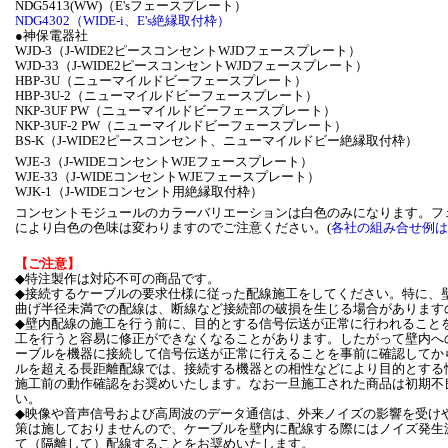
NDG5413(WW)（E'sフェースプレート）
NDG4302（WIDE-i、E's絶縁取付枠）
●神保電器社
WJD-3（J-WIDE2ピースコンセントWJDフェースプレート）
WJD-33（J-WIDE2ピースコンセントWJDフェースプレート）
HBP-3U（ニューマイルドビーフェースプレート）
HBP-3U-2（ニューマイルドビーフェースプレート）
NKP-3UF PW（ニューマイルドビーフェースプレート）
NKP-3UF-2 PW（ニューマイルドビーフェースプレート）
BS-K（J-WIDE2ピースコンセント、ニューマイルドビー絶縁取付枠）
WJE-3（J-WIDEコンセントWJEフェースプレート）
WJE-33（J-WIDEコンセントWJEフェースプレート）
WJK-1（J-WIDEコンセント用絶縁取付枠）
コンセントモジュールのカラーバリエーションは白色のみになります。フ
により白色の色味は変わりますのでご注意ください。(
各社の組み合せ例は
【ご注意】
◆特注製作は対応不可の商品です。
◆接続するケーブルの要求仕様に従った配線施工をしてください。特に、
曲げ半径未満での配線は、断線など接続部の破損を生じる場合があります
◆壁内配線の施工を行う前に、目的とする信号伝送が正常に行われること
工を行うと容易に修正ができなくなることがあります。したがって壁内へ
ーブルを機器に接続して信号伝送が正常に行えることを事前に確認してか
ルを超える長距離配線では、接続する機器との相性などにより目的とする
施工前の動作確認をお奨めいたします。なお一旦施工された商品は初期不
い。
◆映像や音声信号および高周波のデータ通信は、外来ノイズの影響を受け
策は施しておりませんので、ケーブルを壁内に配線する際にはノイズ発生
て（隔離して）配線することをお奨めいたします。