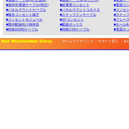
■電源ケーブル(AC交流用)
■電源ケーブル(ロック付)
■電源ケー
■海外向電源ケーブル(特注)
■給電用コンセント
■電源コ
■パネルマウントケーブル
■パネルマウントコネクタ
■コンセン
■複合コンセント端子
■スナップインケーブル
■スナッ
■コンセントモジュール
■AVコンセント
■フェース
■盤内配線向け保持具
■配線ボックス
■モール
■特殊HDMIケーブル
■特殊USBケーブル
■電源タ
ホームワイヤリング
サポート窓口
会