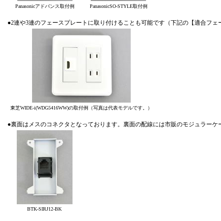
Panasonicアドバンス取付例
PanasonicSO-STYLE取付例
●2連や3連のフェースプレートに取り付けることも可能です（下記の【適合フェ
東芝WIDE-i(WDG5416WW)の取付例（写真は代表モデルです。）
●裏面はメスのコネクタとなっております。裏面の配線には市販のモジュラーケ
BTK-SIRJ12-BK