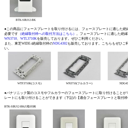
BTK-SIRJ12-BK
●この商品にフェースプレートを取り付けるには、フェースプレートに適した絶
必要です
（絶縁取付枠への取付方法はこちら）
。フェースプレートに適した絶縁
WN3710
、
WTL3710K
を販売しております。ぜひご利用ください。
また、東芝WIDE-i絶縁取付枠の
NDG4302
も販売しております。こちらもぜひご
い
WTF3710K(コスモ)
WN3710(フルカラー)
NDG430
●パナソニック製のコスモやフルカラーのフェースプレートに取り付けることができ
レートにも取り付けることができます（下記の【適合フェースプレートと取付枠
BTK-SIRJ12-BKの取付例