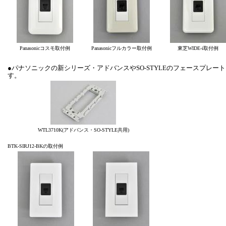
Panasonicコスモ取付例
Panasonicフルカラー取付例
東芝WIDE-i取付例
●パナソニックの新シリーズ・アドバンスやSO-STYLEのフェースプレー
す。
WTL3710K(アドバンス・SO-STYLE共用)
BTK-SIRJ12-BKの取付例