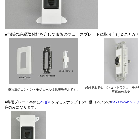
●市販の絶縁取付枠を介して市販のフェースプレートに取り付けることが
絶縁取付枠とコンセントモジュールの
※写真のコンセントモジュールは代表モデルです。
(写真は代表例)
●専用プレート本体に
ベゼル
を介しスナップイン中継コネクタの
FA-396-6-B
色のみになります。