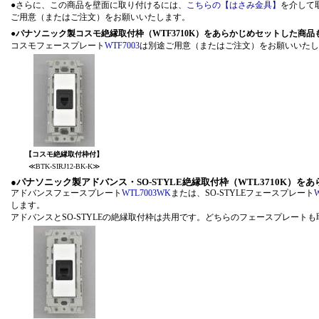
●さらに、この商品を壁面に取り付けるには、
こちらの【はさみ金具】
を介して
ご用意（またはご注文）をお願いいたします。
●
パナソニック製コスモ絶縁取付枠（WTF3710K）をあらかじめセットした商
コスモフェースプレート
WTF7003
は別途ご用意（またはご注文）をお願
【コスモ絶縁取付枠付】
≪BTK-SIRJ12-BK-K≫
●
パナソニック製アドバンス・SO-STYLE絶縁取付枠（WTL3710K）
アドバンスフェースプレート
WTL7003WK
または、SO-STYLEフェースプレート
します。
アドバンスとSO-STYLEの絶縁取付枠は共用です。どちらのフェース