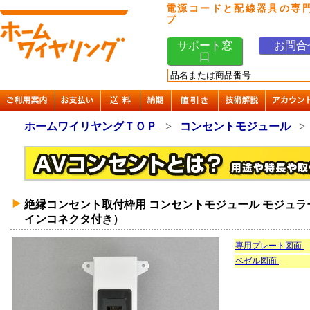
電源コードと配線器具の専
プ
サポート窓
お問合
口
ホームワイリヤングＴＯＰ
>
コンセントモジュール
絶縁コンセント取付枠用 コンセントモジュール モジュラージ
インコネクタ付き）
専用プレート図面
ベゼル図面